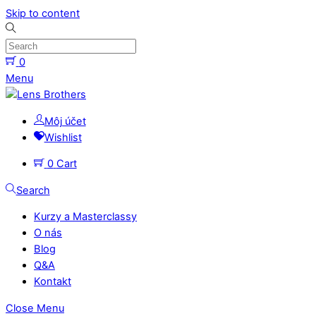
Skip to content
0
Menu
Môj účet
Wishlist
0
Cart
Search
Kurzy a Masterclassy
O nás
Blog
Q&A
Kontakt
Close Menu