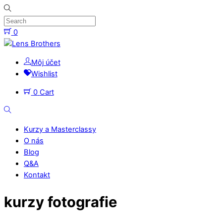
Skip
to
content
0
Menu
Môj účet
Wishlist
0
Cart
Search
Kurzy a Masterclassy
O nás
Blog
Q&A
Kontakt
Close
kurzy fotografie
Menu