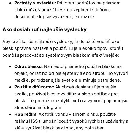
Portréty v exteriéri:
Pri fotení portrétov na priamom
slnku môžeš použiť blesk na vyplnenie tieňov a
dosiahnutie lepšie vyváženej expozície.
Ako dosiahnuť najlepšie výsledky
Aby si získal čo najlepšie výsledky, je dôležité vedieť, ako
blesk správne nastaviť a použiť. Tu je niekoľko tipov, ktoré ti
pomôžu pracovať so systémovým bleskom efektívnejšie:
Odraz blesku:
Namiesto priameho použitia blesku na
objekt, odraz ho od bielej steny alebo stropu. To vytvorí
mäkšie, prirodzenejšie svetlo a eliminuje ostré tiene.
Použitie difúzorov:
Ak chceš dosiahnuť jemnejšie
svetlo, používaj bleskový difúzor alebo softbox pre
blesk. Tie pomôžu rozptýliť svetlo a vytvoriť príjemnejšiu
atmosféru na fotografii.
HSS režim:
Ak fotíš vonku v silnom slnku, použitie
režimu HSS ti umožní použiť vysokú rýchlosť uzávierky a
stále využívať blesk bez toho, aby bol záber