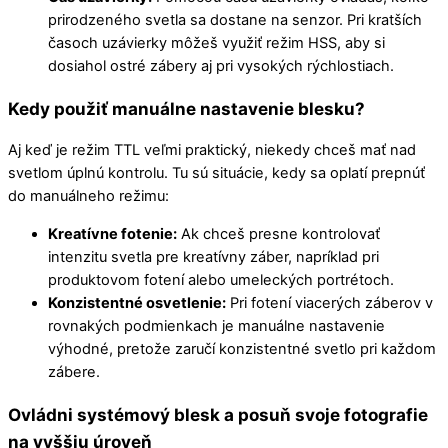
prirodzeného svetla sa dostane na senzor. Pri kratších
časoch uzávierky môžeš využiť režim HSS, aby si
dosiahol ostré zábery aj pri vysokých rýchlostiach.
Kedy použiť manuálne nastavenie blesku?
Aj keď je režim TTL veľmi praktický, niekedy chceš mať nad
svetlom úplnú kontrolu. Tu sú situácie, kedy sa oplatí prepnúť
do manuálneho režimu:
Kreatívne fotenie:
Ak chceš presne kontrolovať
intenzitu svetla pre kreatívny záber, napríklad pri
produktovom fotení alebo umeleckých portrétoch.
Konzistentné osvetlenie:
Pri fotení viacerých záberov v
rovnakých podmienkach je manuálne nastavenie
výhodné, pretože zaručí konzistentné svetlo pri každom
zábere.
Ovládni systémový blesk a posuň svoje fotografie
na vyššiu úroveň