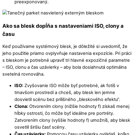
preexponovaný.
Ako sa blesk dopĺňa s nastaveniami ISO, clony a
času
Keď používame systémový blesk, je dôležité si uvedomiť, že
jeho použitie priamo ovplyvňuje nastavenia expozície. Pri práci
s bleskom je potrebné upraviť tri hlavné expozičné parametre
– ISO, clonu a čas uzávierky – aby bola dosiahnutá optimálna
svetelná rovnováha.
ISO:
Zvyšovanie ISO môže byť potrebné, ak fotíš v
tmavšom prostredí a chceš, aby blesk len jemne
dosvietil scénu bez prílišného „bleskového efektu“.
Clona:
Otvorením clony (nižšie hodnoty f) získaš menej
hĺbky ostrosti, čo môže byť ideálne pre portréty.
Zatvorením clony (vyššie hodnoty f) umožníš, aby blesk
osvetlil širšiu časť scény.
Čas uzávierky:
Pomocou času uzávierky ovládaš, koľko