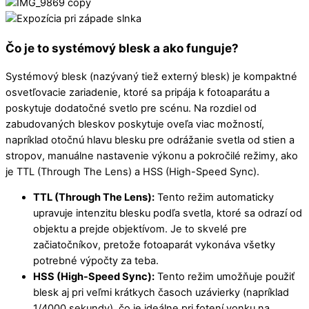
Čo je to systémový blesk a ako funguje?
Systémový blesk (nazývaný tiež externý blesk) je kompaktné
osvetľovacie zariadenie, ktoré sa pripája k fotoaparátu a
poskytuje dodatočné svetlo pre scénu. Na rozdiel od
zabudovaných bleskov poskytuje oveľa viac možností,
napríklad otočnú hlavu blesku pre odrážanie svetla od stien a
stropov, manuálne nastavenie výkonu a pokročilé režimy, ako
je TTL (Through The Lens) a HSS (High-Speed Sync).
TTL (Through The Lens):
Tento režim automaticky
upravuje intenzitu blesku podľa svetla, ktoré sa odrazí od
objektu a prejde objektívom. Je to skvelé pre
začiatočníkov, pretože fotoaparát vykonáva všetky
potrebné výpočty za teba.
HSS (High-Speed Sync):
Tento režim umožňuje použiť
blesk aj pri veľmi krátkych časoch uzávierky (napríklad
1/4000 sekundy), čo je ideálne pri fotení vonku na