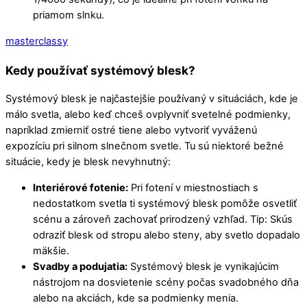
priamom slnku.
masterclassy
Kedy používať systémový blesk?
Systémový blesk je najčastejšie používaný v situáciách, kde je
málo svetla, alebo keď chceš ovplyvniť svetelné podmienky,
napríklad zmierniť ostré tiene alebo vytvoriť vyváženú
expozíciu pri silnom slnečnom svetle. Tu sú niektoré bežné
situácie, kedy je blesk nevyhnutný:
Interiérové fotenie:
Pri fotení v miestnostiach s
nedostatkom svetla ti systémový blesk pomôže osvetliť
scénu a zároveň zachovať prirodzený vzhľad. Tip: Skús
odraziť blesk od stropu alebo steny, aby svetlo dopadalo
mäkšie.
Svadby a podujatia:
Systémový blesk je vynikajúcim
nástrojom na dosvietenie scény počas svadobného dňa
alebo na akciách, kde sa podmienky menia.