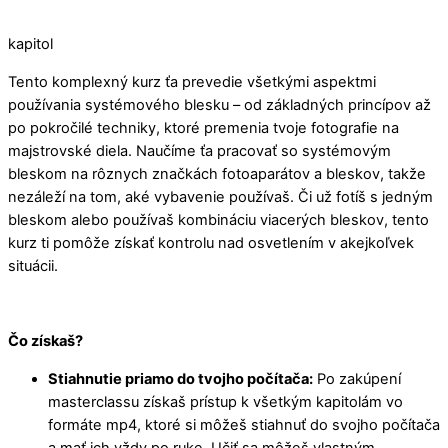
kapitol
Tento komplexný kurz ťa prevedie všetkými aspektmi
používania systémového blesku – od základných princípov až
po pokročilé techniky, ktoré premenia tvoje fotografie na
majstrovské diela. Naučíme ťa pracovať so systémovým
bleskom na rôznych značkách fotoaparátov a bleskov, takže
nezáleží na tom, aké vybavenie používaš. Či už fotíš s jedným
bleskom alebo používaš kombináciu viacerých bleskov, tento
kurz ti pomôže získať kontrolu nad osvetlením v akejkoľvek
situácii.
Čo získaš?
Stiahnutie priamo do tvojho počítača:
Po zakúpení
masterclassu získaš prístup k všetkým kapitolám vo
formáte mp4, ktoré si môžeš stiahnuť do svojho počítača
a mať ich vždy po ruke. Učiť sa môžeš vlastným