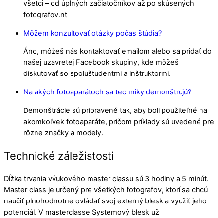
všetci – od úplných začiatočníkov až po skúsených
fotografov.nt
Môžem konzultovať otázky počas štúdia?
Áno, môžeš nás kontaktovať emailom alebo sa pridať do
našej uzavretej Facebook skupiny, kde môžeš
diskutovať so spoluštudentmi a inštruktormi.
Na akých fotoaparátoch sa techniky demonštrujú?
Demonštrácie sú pripravené tak, aby boli použiteľné na
akomkoľvek fotoaparáte, pričom príklady sú uvedené pre
rôzne značky a modely.
Technické záležistosti
Dĺžka trvania výukového master classu sú 3 hodiny a 5 minút.
Master class je určený pre všetkých fotografov, ktorí sa chcú
naučiť plnohodnotne ovládať svoj externý blesk a využiť jeho
potenciál. V masterclasse Systémový blesk už