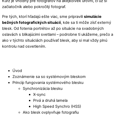
Kurz je vhodný pre fotografov na akejkoľvek úrovni, či už si
začiatočník alebo pokročilý fotograf.
Pre tých, ktorí hľadajú ešte viac, sme pripravili
simulácie
bežných fotografických situácií
, kde sa ti môže zísť externý
blesk. Od fotenia portrétov až po situácie na svadobných
oslavách s blikajúcimi svetlami – podrobne ti ukážeme, prečo a
ako v týchto situáciách používať blesk, aby si mal vždy plnú
kontrolu nad osvetlením.
Úvod
Zoznámenie sa so systémovým bleskom
Princíp fungovania systémového blesku
Synchronizácia blesku
X-sync
Prvá a druhá lamela
High Speed Synchro (HSS)
Ako blesk ovplyvňuje fotografiu