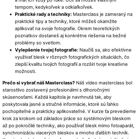
tempom, kedykoľvek a odkiaľkoľvek.
Praktické rady a techniky:
Masterclass je zameraný na
praktické tipy a techniky, ktoré môžeš okamžite
aplikovať na svoje fotografie. Okrem teoretických
poznatkov dostaneš aj konkrétne riešenia na bežné
problémy so svetlom.
Vylepšenie tvojej fotografie:
Naučíš sa, ako efektívne
využívať blesk v rôznych fotografických situáciách, čo
zlepší kvalitu tvojich fotografií a rozšíri tvoje kreatívne
možnosti.
Prečo si vybrať náš Masterclass?
Náš video masterclass bol
starostlivo zostavený profesionálmi s dlhoročnými
skúsenosťami. Každá kapitola je navrhnutá tak, aby
poskytovala jasné a stručné informácie, ktoré sú ľahko
pochopiteľné a prakticky aplikovateľné. V kurze ťa prevedieme
krok za krokom od základov práce so systémovým bleskom
až po pokročilé techniky, ako používať blesk mimo fotoaparát,
synchronizáciu viacerých bleskov a mnoho ďalších techník.