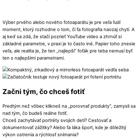
Výber prvého alebo nového fotoaparátu je pre veľa ľudí
moment, ktorý rozhodne o tom, či ťa fotografia naozaj chytí. A
aj keď sa zdá, že stačí pozrieť YouTube video a zhrnúť si
základné parametre, v praxi je to často iné. Papier toho znesie
veľa, ale realita je, že ten „najlepší“ foťák pre teba nemusí byť
ten s najlepšími parametrami.
Začni tým, čo chceš fotiť
Predtým než vôbec klikneš na „porovnať produkty“, zamysli sa
nad tým, čo budeš reálne fotiť.
Chceš zachytávať portréty svojich detí? Cestovať a
dokumentovať zážitky? Alebo ťa láka šport, kde je dôležitý
výkon ostrenia a rýchlosť snímania?