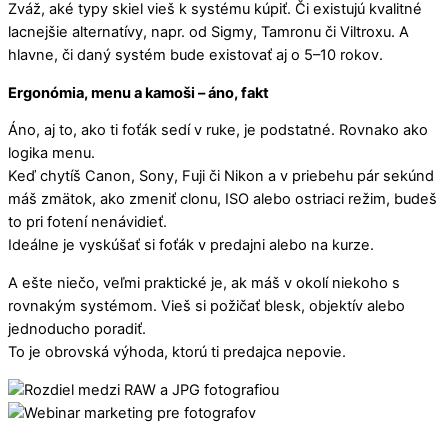
Zváž, aké typy skiel vieš k systému kúpiť. Či existujú kvalitné
lacnejšie alternatívy, napr. od Sigmy, Tamronu či Viltroxu. A
hlavne, či daný systém bude existovať aj o 5–10 rokov.
Ergonómia, menu a kamoši – áno, fakt
Áno, aj to, ako ti foťák sedí v ruke, je podstatné. Rovnako ako
logika menu.
Keď chytíš Canon, Sony, Fuji či Nikon a v priebehu pár sekúnd
máš zmätok, ako zmeniť clonu, ISO alebo ostriaci režim, budeš
to pri fotení nenávidieť.
Ideálne je vyskúšať si foťák v predajni alebo na kurze.
A ešte niečo, veľmi praktické je, ak máš v okolí niekoho s
rovnakým systémom. Vieš si požičať blesk, objektív alebo
jednoducho poradiť.
To je obrovská výhoda, ktorú ti predajca nepovie.