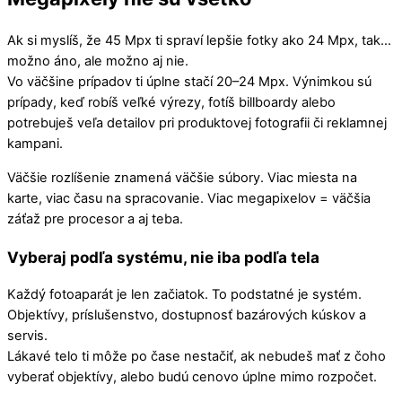
Ak si myslíš, že 45 Mpx ti spraví lepšie fotky ako 24 Mpx, tak…
možno áno, ale možno aj nie.
Vo väčšine prípadov ti úplne stačí 20–24 Mpx. Výnimkou sú
prípady, keď robíš veľké výrezy, fotíš billboardy alebo
potrebuješ veľa detailov pri produktovej fotografii či reklamnej
kampani.
Väčšie rozlíšenie znamená väčšie súbory. Viac miesta na
karte, viac času na spracovanie. Viac megapixelov = väčšia
záťaž pre procesor a aj teba.
Vyberaj podľa systému, nie iba podľa tela
Každý fotoaparát je len začiatok. To podstatné je systém.
Objektívy, príslušenstvo, dostupnosť bazárových kúskov a
servis.
Lákavé telo ti môže po čase nestačiť, ak nebudeš mať z čoho
vyberať objektívy, alebo budú cenovo úplne mimo rozpočet.