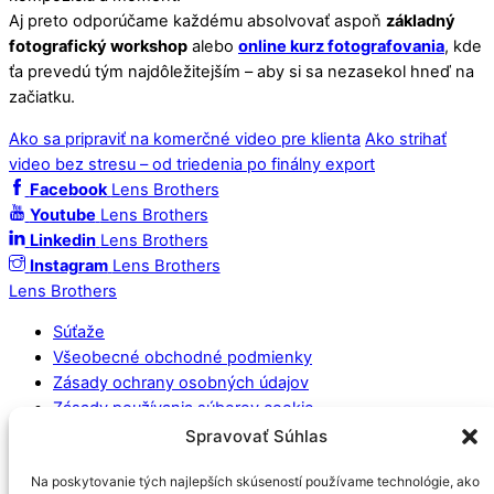
Aj preto odporúčame každému absolvovať aspoň
základný
fotografický workshop
alebo
online kurz fotografovania
, kde
ťa prevedú tým najdôležitejším – aby si sa nezasekol hneď na
začiatku.
Ako sa pripraviť na komerčné video pre klienta
Ako strihať
video bez stresu – od triedenia po finálny export
Facebook
Lens Brothers
Youtube
Lens Brothers
Linkedin
Lens Brothers
Instagram
Lens Brothers
Lens Brothers
Súťaže
Všeobecné obchodné podmienky
Zásady ochrany osobných údajov
Zásady používania súborov cookie
Spravovať Súhlas
Socialne médiá
Na poskytovanie tých najlepších skúseností používame technológie, ako