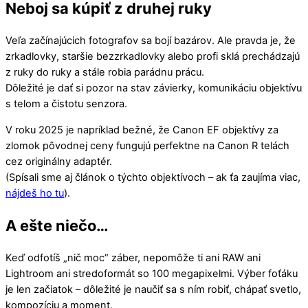
Neboj sa kúpiť z druhej ruky
Veľa začínajúcich fotografov sa bojí bazárov. Ale pravda je, že
zrkadlovky, staršie bezzrkadlovky alebo profi sklá prechádzajú
z ruky do ruky a stále robia parádnu prácu.
Dôležité je dať si pozor na stav závierky, komunikáciu objektívu
s telom a čistotu senzora.
V roku 2025 je napríklad bežné, že Canon EF objektívy za
zlomok pôvodnej ceny fungujú perfektne na Canon R telách
cez originálny adaptér.
(Spísali sme aj článok o týchto objektívoch – ak ťa zaujíma viac,
nájdeš ho tu
).
A ešte niečo…
Keď odfotíš „nič moc“ záber, nepomôže ti ani RAW ani
Lightroom ani stredoformát so 100 megapixelmi. Výber foťáku
je len začiatok – dôležité je naučiť sa s ním robiť, chápať svetlo,
kompozíciu a moment.