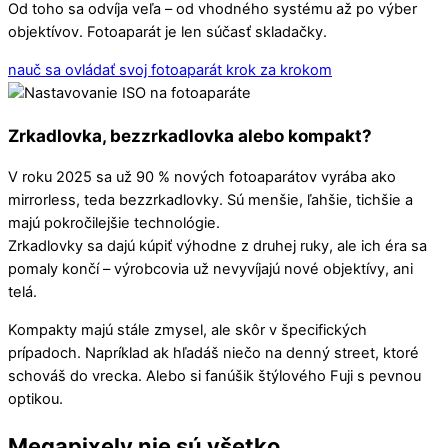
Od toho sa odvíja veľa – od vhodného systému až po výber
objektívov. Fotoaparát je len súčasť skladačky.
nauč sa ovládať svoj fotoaparát krok za krokom
Zrkadlovka, bezzrkadlovka alebo kompakt?
V roku 2025 sa už 90 % nových fotoaparátov vyrába ako
mirrorless, teda bezzrkadlovky. Sú menšie, ľahšie, tichšie a
majú pokročilejšie technológie.
Zrkadlovky sa dajú kúpiť výhodne z druhej ruky, ale ich éra sa
pomaly končí – výrobcovia už nevyvíjajú nové objektívy, ani
telá.
Kompakty majú stále zmysel, ale skôr v špecifických
prípadoch. Napríklad ak hľadáš niečo na denný street, ktoré
schováš do vrecka. Alebo si fanúšik štýlového Fuji s pevnou
optikou.
Megapixely nie sú všetko