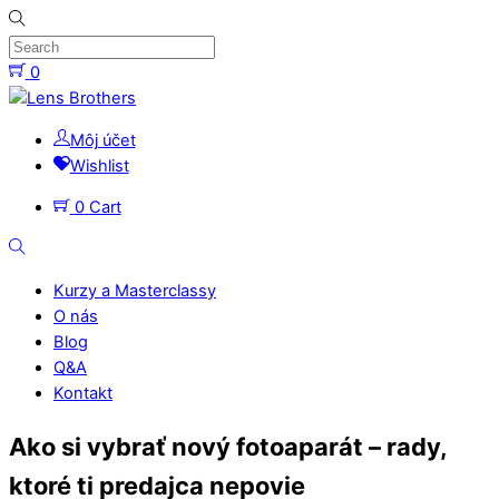
Skip
to
content
0
Menu
Môj účet
Wishlist
0
Cart
Search
Kurzy a Masterclassy
O nás
Blog
Q&A
Kontakt
Close
Ako si vybrať nový fotoaparát – rady,
Menu
ktoré ti predajca nepovie