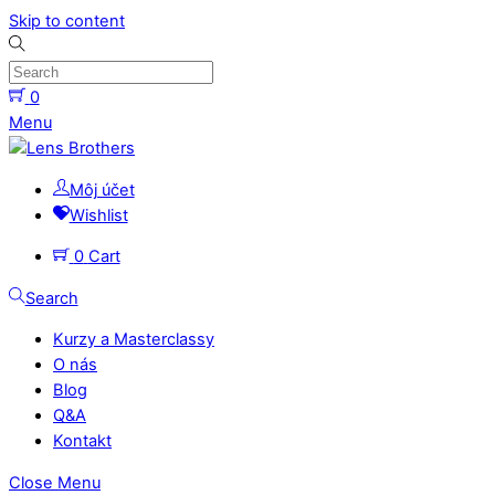
Skip to content
0
Menu
Môj účet
Wishlist
0
Cart
Search
Kurzy a Masterclassy
O nás
Blog
Q&A
Kontakt
Close Menu