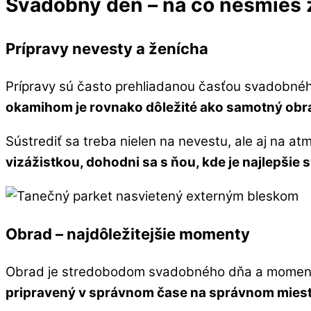
Svadobný deň – na čo nesmieš
Prípravy nevesty a ženícha
Prípravy sú často prehliadanou časťou svadobné
okamihom je rovnako dôležité ako samotný obr
Sústrediť sa treba nielen na nevestu, ale aj na at
vizážistkou, dohodni sa s ňou, kde je najlepšie sv
Obrad – najdôležitejšie momenty
Obrad je stredobodom svadobného dňa a momen
pripravený v správnom čase na správnom mieste,