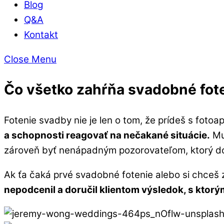
Blog
Q&A
Kontakt
Close Menu
Čo všetko zahŕňa svadobné fot
Fotenie svadby nie je len o tom, že prídeš s fot
a schopnosti reagovať na nečakané situácie.
Mu
zároveň byť nenápadným pozorovateľom, ktorý do
Ak ťa čaká prvé svadobné fotenie alebo si chceš z
nepodcenil a doručil klientom výsledok, s kto