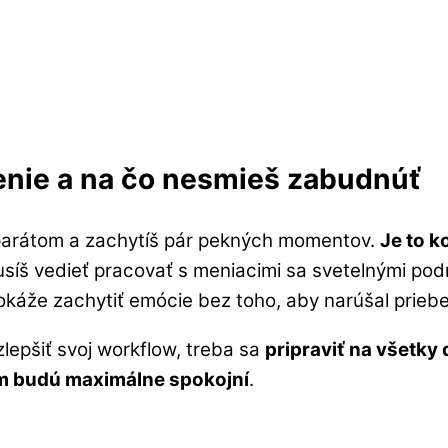
enie a na čo nesmieš zabudnúť
oaparátom a zachytíš pár pekných momentov.
Je to k
síš vedieť pracovať s meniacimi sa svetelnými po
káže zachytiť emócie bez toho, aby narúšal prieb
lepšiť svoj workflow, treba sa
pripraviť na všetky
rým budú maximálne spokojní
.