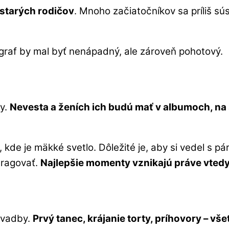
 starých rodičov
. Mnoho začiatočníkov sa príliš sú
raf by mal byť nenápadný, ale zároveň pohotový.
by.
Nevesta a ženích ich budú mať v albumoch, na 
i, kde je mäkké svetlo. Dôležité je, aby si vedel s 
eragovať.
Najlepšie momenty vznikajú práve vtedy,
svadby.
Prvý tanec, krájanie torty, príhovory – v