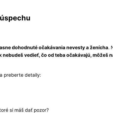
d úspechu
jasne dohodnuté očakávania nevesty a ženícha
. 
k nebudeš vedieť, čo od teba očakávajú, môžeš n
a preberte detaily:
toré si máš dať pozor?