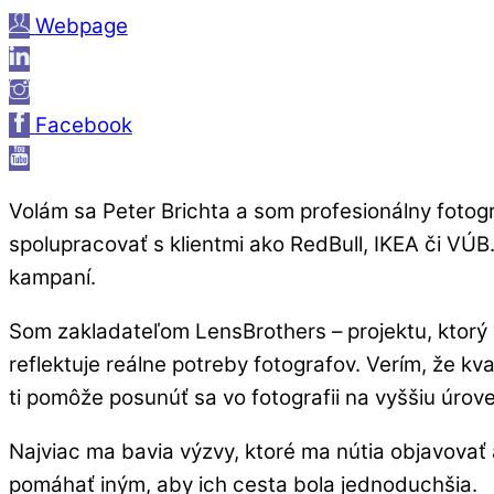
Webpage
Facebook
Volám sa Peter Brichta a som profesionálny fotog
spolupracovať s klientmi ako RedBull, IKEA či VÚB
kampaní.
Som zakladateľom LensBrothers – projektu, ktorý v
reflektuje reálne potreby fotografov. Verím, že k
ti pomôže posunúť sa vo fotografii na vyššiu úrov
Najviac ma bavia výzvy, ktoré ma nútia objavovať
pomáhať iným, aby ich cesta bola jednoduchšia.