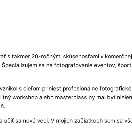
raf s takmer 20-ročnými skúsenosťami v komerčnej 
. Špecializujem sa na fotografovanie eventov, šport
znikol s cieľom priniesť profesionálne fotografické
valitný workshop alebo masterclass by mal byť niele
eň.
 a učiť sa nové veci. V mojich začiatkoch som sa 