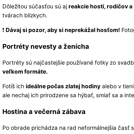
Dôležitou súčasťou sú aj
reakcie hostí, rodičov a
tvárach blízkych.
❗
Dávaj si pozor, aby si neprekážal hosťom!
Fotog
Portréty nevesty a ženícha
Portréty sú najčastejšie používané fotky zo svad
veľkom formáte.
Fotíš ich
ideálne počas zlatej hodiny
alebo v tien
ale nechaj ich prirodzene sa hýbať, smiať sa a int
Hostina a večerná zábava
Po obrade prichádza na rad neformálnejšia časť 