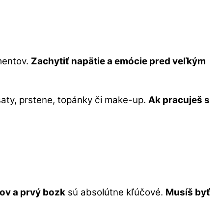
mentov.
Zachytiť napätie a emócie pred veľkým
 šaty, prstene, topánky či make-up.
Ak pracuješ s
kov a prvý bozk
sú absolútne kľúčové.
Musíš byť