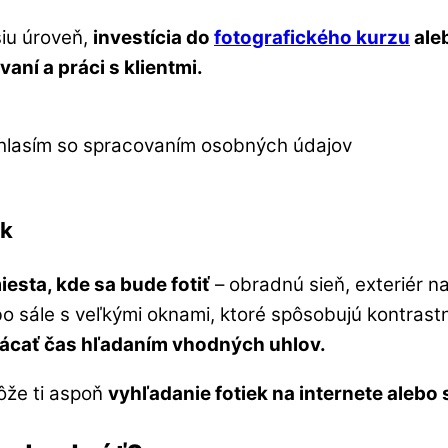
iu úroveň,
investícia do
fotografického kurzu
ale
aní a práci s klientmi.
hlasím so spracovaním osobných údajov
ok
iesta, kde sa bude fotiť
– obradnú sieň, exteriér na 
bo sále s veľkými oknami, ktoré spôsobujú kontrast
rácať čas hľadaním vhodných uhlov.
ôže ti aspoň
vyhľadanie fotiek na internete alebo