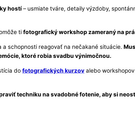
y hostí
– usmiate tváre, detaily výzdoby, spontán
pomôže ti
fotografický workshop zameraný na prá
a a schopnosti reagovať na nečakané situácie.
Mus
ť emócie, ktoré robia svadbu výnimočnou.
stícia do
fotografických kurzov
alebo workshopov t
ipraviť techniku na svadobné fotenie, aby si neos