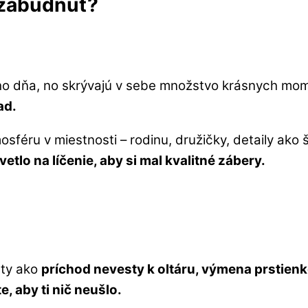
 zabudnúť?
ho dňa, no skrývajú v sebe množstvo krásnych mo
ad.
mosféru v miestnosti – rodinu, družičky, detaily ako
etlo na líčenie, aby si mal kvalitné zábery.
ty ako
príchod nevesty k oltáru, výmena prstien
 aby ti nič neušlo.