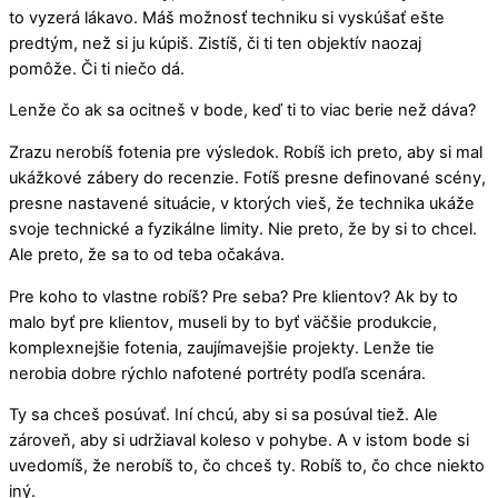
to vyzerá lákavo. Máš možnosť techniku si vyskúšať ešte
predtým, než si ju kúpiš. Zistíš, či ti ten objektív naozaj
pomôže. Či ti niečo dá.
Lenže čo ak sa ocitneš v bode, keď ti to viac berie než dáva?
Zrazu nerobíš fotenia pre výsledok. Robíš ich preto, aby si mal
ukážkové zábery do recenzie. Fotíš presne definované scény,
presne nastavené situácie, v ktorých vieš, že technika ukáže
svoje technické a fyzikálne limity. Nie preto, že by si to chcel.
Ale preto, že sa to od teba očakáva.
Pre koho to vlastne robíš? Pre seba? Pre klientov? Ak by to
malo byť pre klientov, museli by to byť väčšie produkcie,
komplexnejšie fotenia, zaujímavejšie projekty. Lenže tie
nerobia dobre rýchlo nafotené portréty podľa scenára.
Ty sa chceš posúvať. Iní chcú, aby si sa posúval tiež. Ale
zároveň, aby si udržiaval koleso v pohybe. A v istom bode si
uvedomíš, že nerobíš to, čo chceš ty. Robíš to, čo chce niekto
iný.