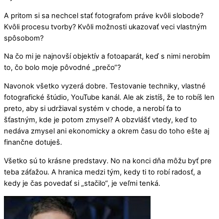
A pritom si sa nechcel stať fotografom práve kvôli slobode?
Kvôli procesu tvorby? Kvôli možnosti ukazovať veci vlastným
spôsobom?
Na čo mi je najnovší objektív a fotoaparát, keď s nimi nerobím
to, čo bolo moje pôvodné „prečo“?
Navonok všetko vyzerá dobre. Testovanie techniky, vlastné
fotografické štúdio, YouTube kanál. Ale ak zistíš, že to robíš len
preto, aby si udržiaval systém v chode, a nerobí ťa to
šťastným, kde je potom zmysel? A obzvlášť vtedy, keď to
nedáva zmysel ani ekonomicky a okrem času do toho ešte aj
finančne dotuješ.
Všetko sú to krásne predstavy. No na konci dňa môžu byť pre
teba záťažou. A hranica medzi tým, kedy ti to robí radosť, a
kedy je čas povedať si „stačilo“, je veľmi tenká.