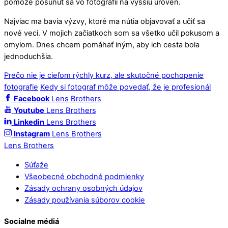
pomôže posunúť sa vo fotografii na vyššiu úroveň.
Najviac ma bavia výzvy, ktoré ma nútia objavovať a učiť sa
nové veci. V mojich začiatkoch som sa všetko učil pokusom a
omylom. Dnes chcem pomáhať iným, aby ich cesta bola
jednoduchšia.
Prečo nie je cieľom rýchly kurz, ale skutočné pochopenie
fotografie
Kedy si fotograf môže povedať, že je profesionál
Facebook
Lens Brothers
Youtube
Lens Brothers
Linkedin
Lens Brothers
Instagram
Lens Brothers
Lens Brothers
Súťaže
Všeobecné obchodné podmienky
Zásady ochrany osobných údajov
Zásady používania súborov cookie
Socialne médiá