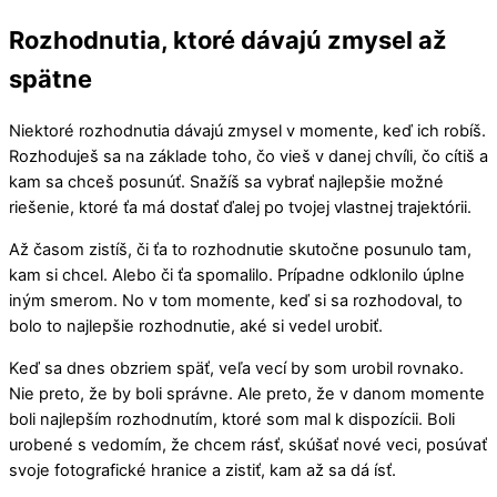
Rozhodnutia, ktoré dávajú zmysel až
spätne
Niektoré rozhodnutia dávajú zmysel v momente, keď ich robíš.
Rozhoduješ sa na základe toho, čo vieš v danej chvíli, čo cítiš a
kam sa chceš posunúť. Snažíš sa vybrať najlepšie možné
riešenie, ktoré ťa má dostať ďalej po tvojej vlastnej trajektórii.
Až časom zistíš, či ťa to rozhodnutie skutočne posunulo tam,
kam si chcel. Alebo či ťa spomalilo. Prípadne odklonilo úplne
iným smerom. No v tom momente, keď si sa rozhodoval, to
bolo to najlepšie rozhodnutie, aké si vedel urobiť.
Keď sa dnes obzriem späť, veľa vecí by som urobil rovnako.
Nie preto, že by boli správne. Ale preto, že v danom momente
boli najlepším rozhodnutím, ktoré som mal k dispozícii. Boli
urobené s vedomím, že chcem rásť, skúšať nové veci, posúvať
svoje fotografické hranice a zistiť, kam až sa dá ísť.