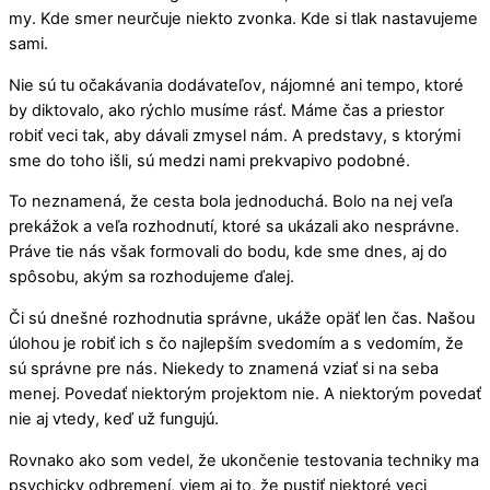
my. Kde smer neurčuje niekto zvonka. Kde si tlak nastavujeme
sami.
Nie sú tu očakávania dodávateľov, nájomné ani tempo, ktoré
by diktovalo, ako rýchlo musíme rásť. Máme čas a priestor
robiť veci tak, aby dávali zmysel nám. A predstavy, s ktorými
sme do toho išli, sú medzi nami prekvapivo podobné.
To neznamená, že cesta bola jednoduchá. Bolo na nej veľa
prekážok a veľa rozhodnutí, ktoré sa ukázali ako nesprávne.
Práve tie nás však formovali do bodu, kde sme dnes, aj do
spôsobu, akým sa rozhodujeme ďalej.
Či sú dnešné rozhodnutia správne, ukáže opäť len čas. Našou
úlohou je robiť ich s čo najlepším svedomím a s vedomím, že
sú správne pre nás. Niekedy to znamená vziať si na seba
menej. Povedať niektorým projektom nie. A niektorým povedať
nie aj vtedy, keď už fungujú.
Rovnako ako som vedel, že ukončenie testovania techniky ma
psychicky odbremení, viem aj to, že pustiť niektoré veci