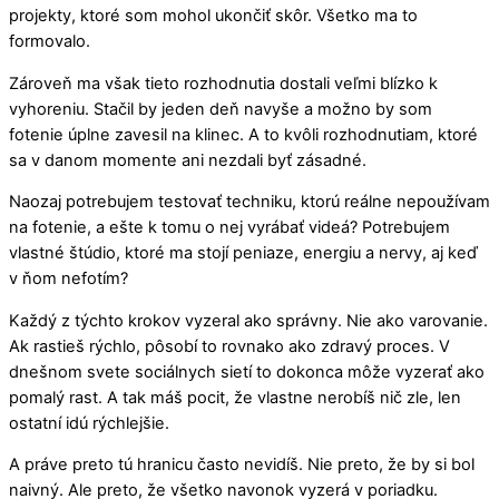
projekty, ktoré som mohol ukončiť skôr. Všetko ma to
formovalo.
Zároveň ma však tieto rozhodnutia dostali veľmi blízko k
vyhoreniu. Stačil by jeden deň navyše a možno by som
fotenie úplne zavesil na klinec. A to kvôli rozhodnutiam, ktoré
sa v danom momente ani nezdali byť zásadné.
Naozaj potrebujem testovať techniku, ktorú reálne nepoužívam
na fotenie, a ešte k tomu o nej vyrábať videá? Potrebujem
vlastné štúdio, ktoré ma stojí peniaze, energiu a nervy, aj keď
v ňom nefotím?
Každý z týchto krokov vyzeral ako správny. Nie ako varovanie.
Ak rastieš rýchlo, pôsobí to rovnako ako zdravý proces. V
dnešnom svete sociálnych sietí to dokonca môže vyzerať ako
pomalý rast. A tak máš pocit, že vlastne nerobíš nič zle, len
ostatní idú rýchlejšie.
A práve preto tú hranicu často nevidíš. Nie preto, že by si bol
naivný. Ale preto, že všetko navonok vyzerá v poriadku.