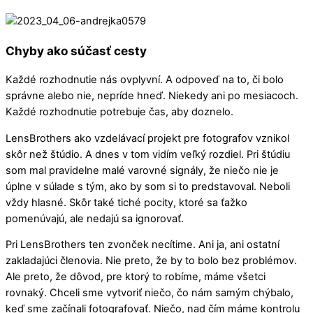
Chyby ako súčasť cesty
Každé rozhodnutie nás ovplyvní. A odpoveď na to, či bolo
správne alebo nie, nepríde hneď. Niekedy ani po mesiacoch.
Každé rozhodnutie potrebuje čas, aby doznelo.
LensBrothers ako vzdelávací projekt pre fotografov vznikol
skôr než štúdio. A dnes v tom vidím veľký rozdiel. Pri štúdiu
som mal pravidelne malé varovné signály, že niečo nie je
úplne v súlade s tým, ako by som si to predstavoval. Neboli
vždy hlasné. Skôr také tiché pocity, ktoré sa ťažko
pomenúvajú, ale nedajú sa ignorovať.
Pri LensBrothers ten zvonček necítime. Ani ja, ani ostatní
zakladajúci členovia. Nie preto, že by to bolo bez problémov.
Ale preto, že dôvod, pre ktorý to robíme, máme všetci
rovnaký. Chceli sme vytvoriť niečo, čo nám samým chýbalo,
keď sme začínali fotografovať. Niečo, nad čím máme kontrolu