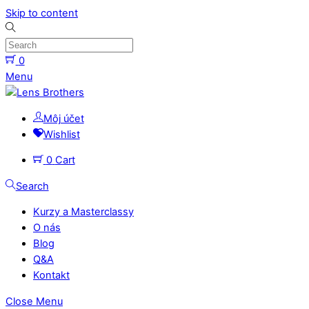
Skip to content
0
Menu
Môj účet
Wishlist
0
Cart
Search
Kurzy a Masterclassy
O nás
Blog
Q&A
Kontakt
Close Menu