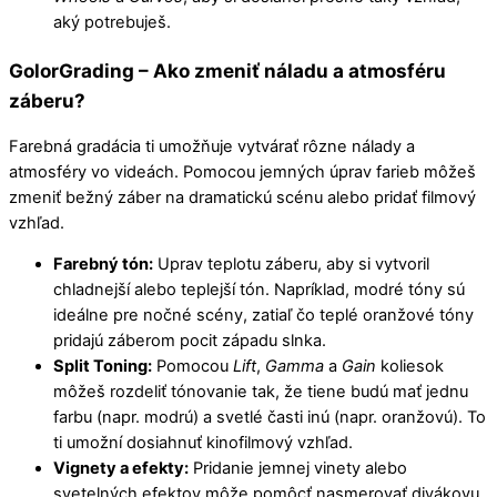
aký potrebuješ.
GolorGrading – Ako zmeniť náladu a atmosféru
záberu?
Farebná gradácia ti umožňuje vytvárať rôzne nálady a
atmosféry vo videách. Pomocou jemných úprav farieb môžeš
zmeniť bežný záber na dramatickú scénu alebo pridať filmový
vzhľad.
Farebný tón:
Uprav teplotu záberu, aby si vytvoril
chladnejší alebo teplejší tón. Napríklad, modré tóny sú
ideálne pre nočné scény, zatiaľ čo teplé oranžové tóny
pridajú záberom pocit západu slnka.
Split Toning:
Pomocou
Lift
,
Gamma
a
Gain
koliesok
môžeš rozdeliť tónovanie tak, že tiene budú mať jednu
farbu (napr. modrú) a svetlé časti inú (napr. oranžovú). To
ti umožní dosiahnuť kinofilmový vzhľad.
Vignety a efekty:
Pridanie jemnej vinety alebo
svetelných efektov môže pomôcť nasmerovať divákovu