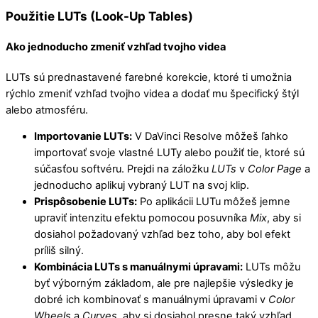
Použitie LUTs (Look-Up Tables)
Ako jednoducho zmeniť vzhľad tvojho videa
LUTs sú prednastavené farebné korekcie, ktoré ti umožnia
rýchlo zmeniť vzhľad tvojho videa a dodať mu špecifický štýl
alebo atmosféru.
Importovanie LUTs:
V DaVinci Resolve môžeš ľahko
importovať svoje vlastné LUTy alebo použiť tie, ktoré sú
súčasťou softvéru. Prejdi na záložku
LUTs
v
Color Page
a
jednoducho aplikuj vybraný LUT na svoj klip.
Prispôsobenie LUTs:
Po aplikácii LUTu môžeš jemne
upraviť intenzitu efektu pomocou posuvníka
Mix
, aby si
dosiahol požadovaný vzhľad bez toho, aby bol efekt
príliš silný.
Kombinácia LUTs s manuálnymi úpravami:
LUTs môžu
byť výborným základom, ale pre najlepšie výsledky je
dobré ich kombinovať s manuálnymi úpravami v
Color
Wheels
a
Curves
, aby si dosiahol presne taký vzhľad,