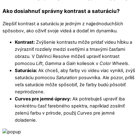
Ako dosiahnuť správny kontrast a saturáciu?
Zlepšiť kontrast a saturáciu je jedným z najjednoduchších
spôsobov, ako oživiť svoje videá a dodať im dynamiku.
Kontrast:
Zvýšenie kontrastu môže pridať videu hĺbku a
zvýrazniť rozdiely medzi svetlými a tmavými časťami
obrazu. V DaVinci Resolve môžeš upraviť kontrast
pomocou
Lift
,
Gamma
a
Gain
koliesok v
Color Wheels
.
Saturácia:
Ak chceš, aby farby vo videu viac vynikli, zvýš
saturáciu pomocou
Saturation
posuvníka. Ale pozor, príliš
veľa saturácie môže spôsobiť, že farby budú pôsobiť
neprirodzene.
Curves pre jemné úpravy:
Ak potrebuješ upraviť iba
konkrétnu časť farebného spektra, napríklad zosilniť
zelenú farbu v prírode, použij
Curves
pre jemné
doladenie.