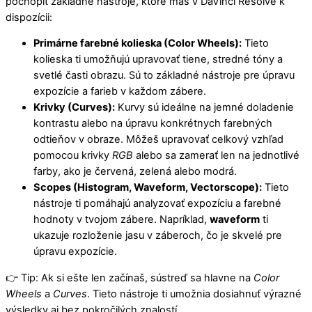
pochopiť základné nástroje, ktoré máš v DaVinci Resolve k
dispozícii:
Primárne farebné kolieska (Color Wheels):
Tieto
kolieska ti umožňujú upravovať tiene, stredné tóny a
svetlé časti obrazu. Sú to základné nástroje pre úpravu
expozície a farieb v každom zábere.
Krivky (Curves):
Kurvy sú ideálne na jemné doladenie
kontrastu alebo na úpravu konkrétnych farebných
odtieňov v obraze. Môžeš upravovať celkový vzhľad
pomocou krivky
RGB
alebo sa zamerať len na jednotlivé
farby, ako je červená, zelená alebo modrá.
Scopes (Histogram, Waveform, Vectorscope):
Tieto
nástroje ti pomáhajú analyzovať expozíciu a farebné
hodnoty v tvojom zábere. Napríklad,
waveform
ti
ukazuje rozloženie jasu v záberoch, čo je skvelé pre
úpravu expozície.
👉 Tip: Ak si ešte len začínaš, sústreď sa hlavne na
Color
Wheels
a
Curves
. Tieto nástroje ti umožnia dosiahnuť výrazné
výsledky aj bez pokročilých znalostí.