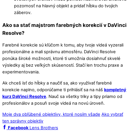
pozornosť na hlavný objekt a pridať hĺbku do tvojich
záberov.
Ako sa stať majstrom farebných korekcií v DaVinci
Resolve?
Farebné korekcie sú kľúčom k tomu, aby tvoje videá vyzerali
profesionálne a mali správnu atmosféru. DaVinci Resolve
ponúka široké možnosti, ktoré ti umožnia dosiahnuť skvelé
výsledky aj bez veľkých skúseností. Stačí len trochu praxe a
experimentovania.
Ak chceš ísť do hĺbky a naučiť sa, ako využívať farebné
korekcie naplno, odporúčame ti prihlásiť sa na náš
kompletný
kurz DaVinci Resolve
. Nauč sa všetky triky a tipy priamo od
profesionálov a posuň svoje videá na novú úroveň.
Moje dva obľúbené objektívy, ktoré nosím všade
Ako vybrať
ten správny objektív
Facebook
Lens Brothers