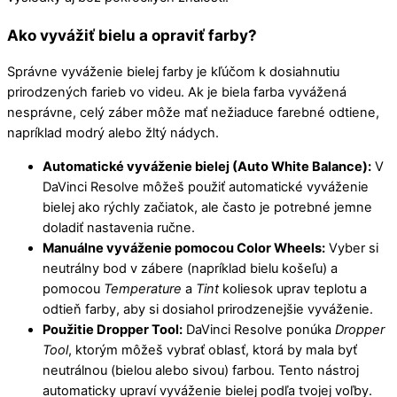
Ako vyvážiť bielu a opraviť farby?
Správne vyváženie bielej farby je kľúčom k dosiahnutiu
prirodzených farieb vo videu. Ak je biela farba vyvážená
nesprávne, celý záber môže mať nežiaduce farebné odtiene,
napríklad modrý alebo žltý nádych.
Automatické vyváženie bielej (Auto White Balance):
V
DaVinci Resolve môžeš použiť automatické vyváženie
bielej ako rýchly začiatok, ale často je potrebné jemne
doladiť nastavenia ručne.
Manuálne vyváženie pomocou Color Wheels:
Vyber si
neutrálny bod v zábere (napríklad bielu košeľu) a
pomocou
Temperature
a
Tint
koliesok uprav teplotu a
odtieň farby, aby si dosiahol prirodzenejšie vyváženie.
Použitie Dropper Tool:
DaVinci Resolve ponúka
Dropper
Tool
, ktorým môžeš vybrať oblasť, ktorá by mala byť
neutrálnou (bielou alebo sivou) farbou. Tento nástroj
automaticky upraví vyváženie bielej podľa tvojej voľby.