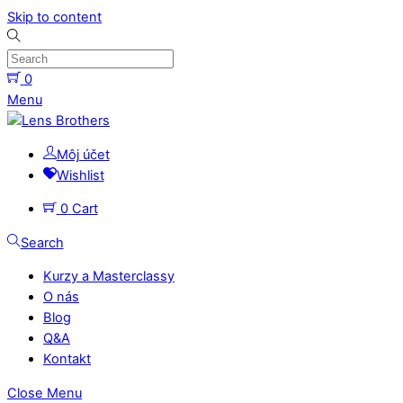
Skip to content
0
Menu
Môj účet
Wishlist
0
Cart
Search
Kurzy a Masterclassy
O nás
Blog
Q&A
Kontakt
Close Menu