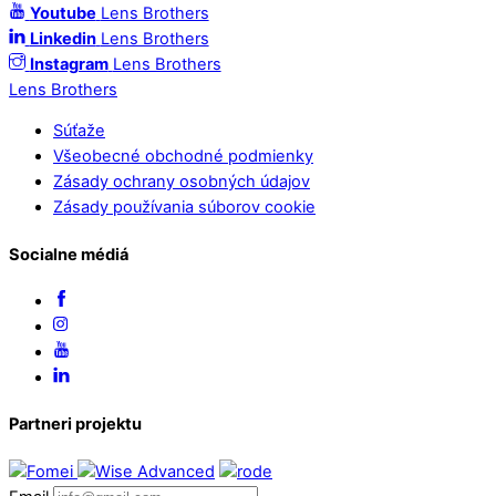
Youtube
Lens Brothers
Linkedin
Lens Brothers
Instagram
Lens Brothers
Lens Brothers
Súťaže
Všeobecné obchodné podmienky
Zásady ochrany osobných údajov
Zásady používania súborov cookie
Socialne médiá
Partneri projektu