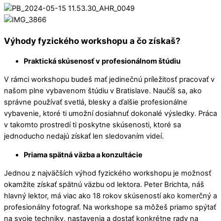
Výhody fyzického workshopu a čo získaš?
Praktická skúsenosť v profesionálnom štúdiu
V rámci workshopu budeš mať jedinečnú príležitosť pracovať v
našom plne vybavenom štúdiu v Bratislave. Naučíš sa, ako
správne používať svetlá, blesky a ďalšie profesionálne
vybavenie, ktoré ti umožní dosiahnuť dokonalé výsledky. Práca
v takomto prostredí ti poskytne skúsenosti, ktoré sa
jednoducho nedajú získať len sledovaním videí.
Priama spätná väzba a konzultácie
Jednou z najväčších výhod fyzického workshopu je možnosť
okamžite získať spätnú väzbu od lektora. Peter Brichta, náš
hlavný lektor, má viac ako 18 rokov skúseností ako komerčný a
profesionálny fotograf. Na workshope sa môžeš priamo spýtať
na svoje techniky, nastavenia a dostať konkrétne rady na