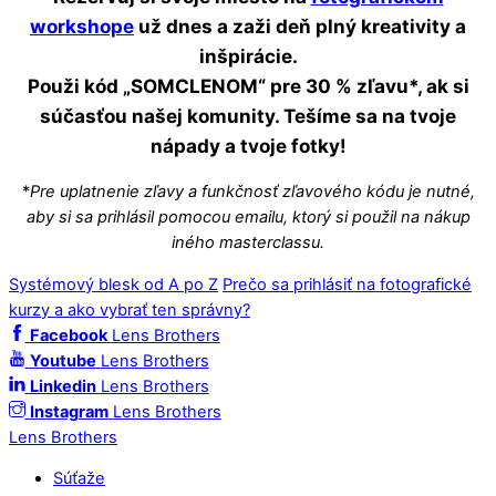
workshope
už dnes a zaži deň plný kreativity a
inšpirácie.
Použi kód „SOMCLENOM“ pre 30 % zľavu*, ak si
súčasťou našej komunity. Tešíme sa na tvoje
nápady a tvoje fotky!
*
Pre uplatnenie zľavy a funkčnosť zľavového kódu je nutné,
aby si sa prihlásil pomocou emailu, ktorý si použil na nákup
iného masterclassu.
Systémový blesk od A po Z
Prečo sa prihlásiť na fotografické
kurzy a ako vybrať ten správny?
Facebook
Lens Brothers
Youtube
Lens Brothers
Linkedin
Lens Brothers
Instagram
Lens Brothers
Lens Brothers
Súťaže