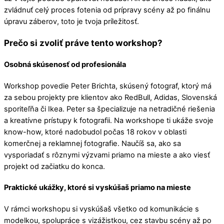
zvládnuť celý proces fotenia od prípravy scény až po finálnu
úpravu záberov, toto je tvoja príležitosť.
Prečo si zvoliť práve tento workshop?
Osobná skúsenosť od profesionála
Workshop povedie Peter Brichta, skúsený fotograf, ktorý má
za sebou projekty pre klientov ako RedBull, Adidas, Slovenská
sporiteľňa či Ikea. Peter sa špecializuje na netradičné riešenia
a kreatívne prístupy k fotografii. Na workshope ti ukáže svoje
know-how, ktoré nadobudol počas 18 rokov v oblasti
komerčnej a reklamnej fotografie. Naučíš sa, ako sa
vysporiadať s rôznymi výzvami priamo na mieste a ako viesť
projekt od začiatku do konca.
Praktické ukážky, ktoré si vyskúšaš priamo na mieste
V rámci workshopu si vyskúšaš všetko od komunikácie s
modelkou, spolupráce s vizážistkou, cez stavbu scény až po