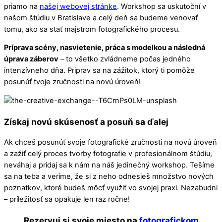
priamo na
našej webovej stránke
. Workshop sa uskutoční v
našom štúdiu v Bratislave a celý deň sa budeme venovať
tomu, ako sa stať majstrom fotografického procesu.
Príprava scény, nasvietenie, práca s modelkou a následná
úprava záberov
– to všetko zvládneme počas jedného
intenzívneho dňa. Priprav sa na zážitok, ktorý ti pomôže
posunúť tvoje zručnosti na novú úroveň!
Získaj novú skúsenosť a posuň sa ďalej
Ak chceš posunúť svoje fotografické zručnosti na novú úroveň
a zažiť celý proces tvorby fotografie v profesionálnom štúdiu,
neváhaj a pridaj sa k nám na náš jedinečný workshop. Tešíme
sa na teba a veríme, že si z neho odnesieš množstvo nových
poznatkov, ktoré budeš môcť využiť vo svojej praxi. Nezabudni
– príležitosť sa opakuje len raz ročne!
Rezervuj si svoje miesto na
fotografickom