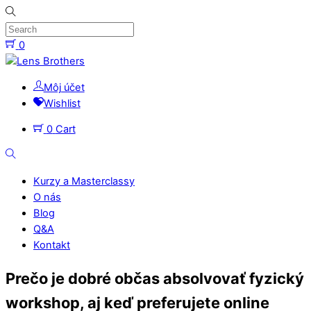
Skip
to
content
0
Menu
Môj účet
Wishlist
0
Cart
Search
Kurzy a Masterclassy
O nás
Blog
Q&A
Kontakt
Close
Prečo je dobré občas absolvovať fyzický
Menu
workshop, aj keď preferujete online