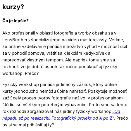
kurzy?
Čo je lepšie?
Ako profesionáli v oblasti fotografie a tvorby obsahu sa v
LensBrothers špecializujeme na video masterclassy. Veríme,
že online vzdelávanie prináša množstvo výhod – možnosť učiť
sa v pohodlí domova, vrátiť sa k lekciám kedykoľvek a
napredovať vlastným tempom. Ale napriek tomu sme sa
rozhodli, že je dobré aspoň raz ročne ponúknuť aj fyzický
workshop. Prečo?
Fyzický workshop prináša jedinečný zážitok, ktorý online
kurzy jednoducho nemôžu úplne nahradiť. Poskytuje možnosť
zažiť celý proces tvorby fotografie naživo, v profesionálnom
štúdiu, so všetkým potrebným vybavením. Preto sme sa tento
rok rozhodli zorganizovať náš jediný fyzický workshop
„
Od
nápadu až po realizáciu: Fotografický projekt od A po Z
“
. Prečo
by si sa mal prihlásiť aj ty?