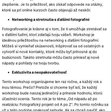
zlepšenie. Je to príležitosť, ako získať odpovede na otázky,
ktoré sa pri online kurzoch často objavujú až neskôr.
Networking a stretnutia s ďalšími fotografmi
Fotografovanie je krásne aj v tom, že ti umožňuje stretávať sa
s ďalšími ľuďmi, ktorí zdieľajú tvoju vášeň. Workshop je
ideálnou príležitosťou na networking s ďalšími fotografmi.
Môžeš si vymieňať skúsenosti, inšpirovať sa od ostatných a
vytvoriť si nové kontakty, ktoré môžu byť prínosné aj do
budúcnosti. Takéto stretnutia môžu často priniesť aj nové
nápady a pohľady na tvoju tvorbu.
Exkluzivita a neopakovateľnosť
Tento workshop organizujeme len raz ročne, a každý rok s
inou témou. Prečo? Pretože si chceme byť istí, že každý
workshop bude naozaj jedinečný a prinesie hodnotu, ktorú
účastníci ocenia. Tento rok je to téma „Od nápadu až po
realizáciu: Fotografický projekt od A po Z“. Po tomto ročníku sa
už v tejto podobe opakovať nebude. Ak sa chceš naučiť, ako