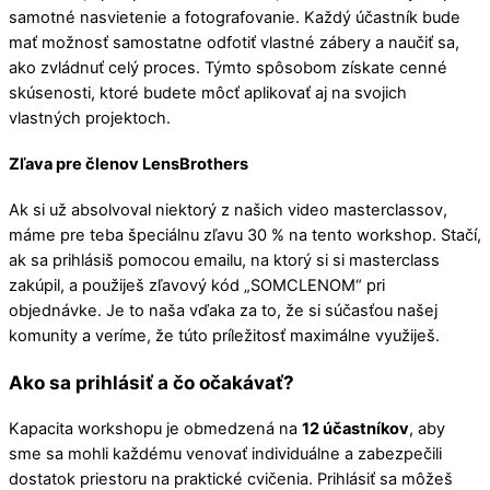
samotné nasvietenie a fotografovanie. Každý účastník bude
mať možnosť samostatne odfotiť vlastné zábery a naučiť sa,
ako zvládnuť celý proces. Týmto spôsobom získate cenné
skúsenosti, ktoré budete môcť aplikovať aj na svojich
vlastných projektoch.
Zľava pre členov LensBrothers
Ak si už absolvoval niektorý z našich video masterclassov,
máme pre teba špeciálnu zľavu 30 % na tento workshop. Stačí,
ak sa prihlásiš pomocou emailu, na ktorý si si masterclass
zakúpil, a použiješ zľavový kód „SOMCLENOM“ pri
objednávke. Je to naša vďaka za to, že si súčasťou našej
komunity a veríme, že túto príležitosť maximálne využiješ.
Ako sa prihlásiť a čo očakávať?
Kapacita workshopu je obmedzená na
12 účastníkov
, aby
sme sa mohli každému venovať individuálne a zabezpečili
dostatok priestoru na praktické cvičenia. Prihlásiť sa môžeš