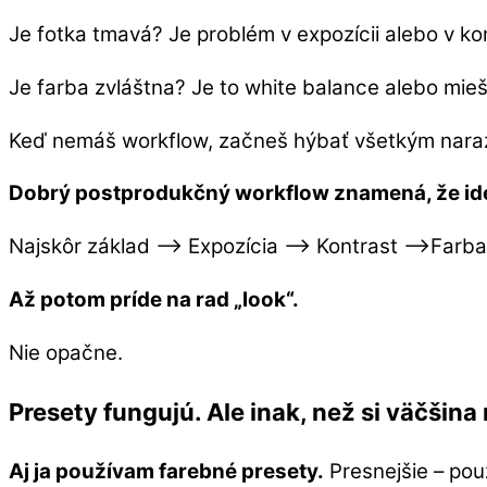
Je fotka tmavá? Je problém v expozícii alebo v ko
Je farba zvláštna? Je to white balance alebo mieša
Keď nemáš workflow, začneš hýbať všetkým naraz.
Dobrý postprodukčný workflow znamená, že id
Najskôr základ –> Expozícia –> Kontrast –>Farb
Až potom príde na rad „look“.
Nie opačne.
Presety fungujú. Ale inak, než si väčšina 
Aj ja používam farebné presety.
Presnejšie – použ