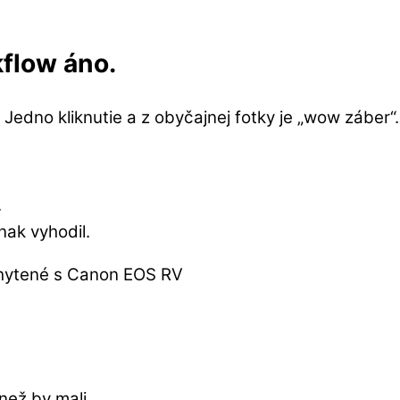
kflow áno.
Jedno kliknutie a z obyčajnej fotky je „wow záber“.
.
nak vyhodil.
než by mali.