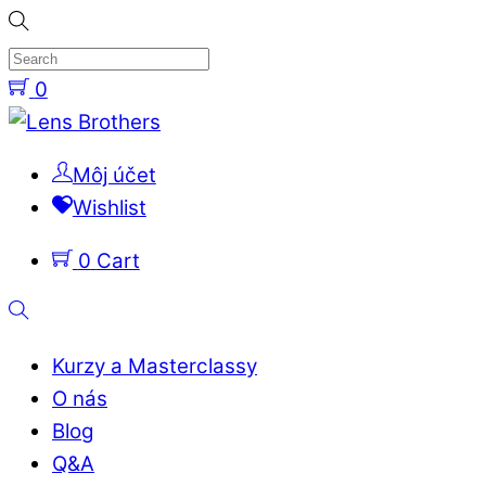
Skip
to
content
0
Menu
Môj účet
Wishlist
0
Cart
Search
Kurzy a Masterclassy
O nás
Blog
Q&A