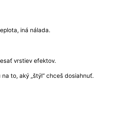
teplota, iná nálada.
esať vrstiev efektov.
 na to, aký „štýl“ chceš dosiahnuť.