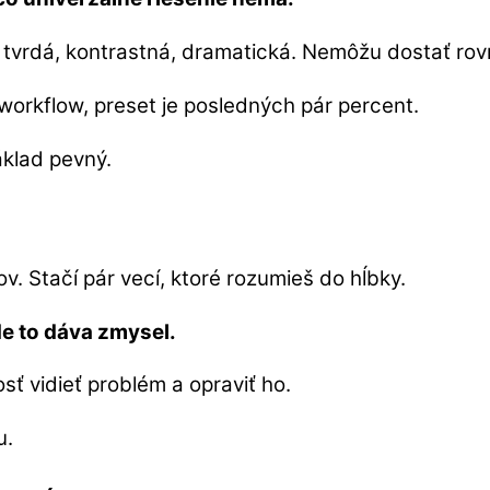
 tvrdá, kontrastná, dramatická. Nemôžu dostať rovn
workflow, preset je posledných pár percent.
áklad pevný.
. Stačí pár vecí, ktoré rozumieš do hĺbky.
de to dáva zmysel.
osť vidieť problém a opraviť ho.
u.