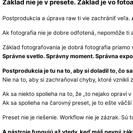
Základ nie je v presete. Základ je vo foto
Postprodukcia a úprava raw ti vie zachrániť veľa.
Ak fotografia nie je dobre odfotená, nepomôže ti 
Základ fotografovania je dobrá fotografia priamo 
Správne svetlo. Správny moment. Správna expo
Postprodukcia je tu na to, aby si doladil to, čo s
Nie na to, aby si zachraňoval chyby, ktoré vznikl
Ak sa niekto spolieha na to, že „to nejako opraví v
Ak sa spolieha na čarovný preset, je to ešte väčší
Preset nie je riešenie. Workflow nie je zázrak. Sú t
A nástroje fungujú až vtedy, keď máš pevný zák