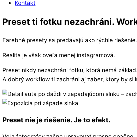
Kontakt
Close
Preset ti fotku nezachráni. Wor
Menu
Farebné presety sa predávajú ako rýchle riešenie. 
Realita je však oveľa menej instagramová.
Preset nikdy nezachráni fotku, ktorá nemá základ
A dobrý workflow ti zachráni aj záber, ktorý by si i
Preset nie je riešenie. Je to efekt.
Veľa fotografov začne upravovať presne opačne, 