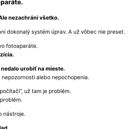
aparáte.
Ale nezachráni všetko.
ani dokonalý systém úprav. A už vôbec nie preset.
vo fotoaparáte.
zícia.
a nedalo urobiť na mieste.
i z nepozornosti alebo nepochopenia.
 počítači“, už tam je problém.
 problém.
o nástroje.
lad.