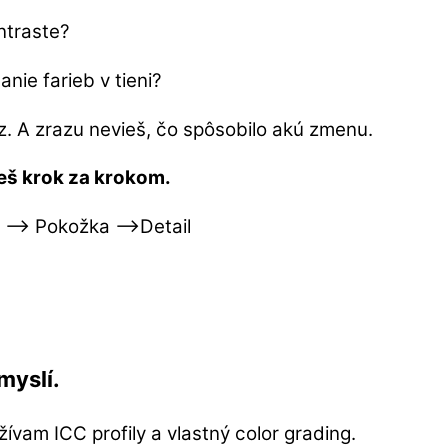
ntraste?
nie farieb v tieni?
 A zrazu nevieš, čo spôsobilo akú zmenu.
eš krok za krokom.
a –> Pokožka –>Detail
myslí.
ívam ICC profily a vlastný color grading.