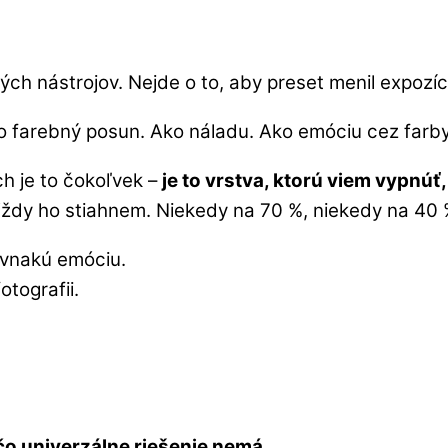
h nástrojov. Nejde o to, aby preset menil expozíci
ko farebný posun. Ako náladu. Ako emóciu cez farb
h je to čokoľvek –
je to vrstva, ktorú viem vypnúť,
ždy ho stiahnem. Niekedy na 70 %, niekedy na 40 
ovnakú emóciu.
otografii.
 čo univerzálne riešenie nemá.