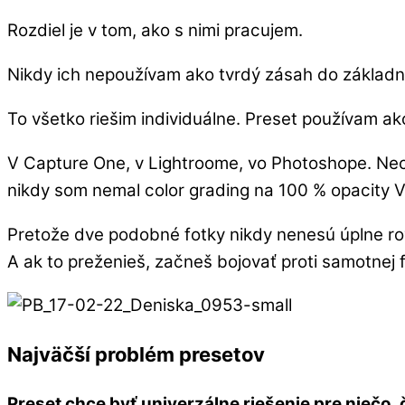
Rozdiel je v tom, ako s nimi pracujem.
Nikdy ich nepoužívam ako tvrdý zásah do základnýc
To všetko riešim individuálne. Preset používam a
V Capture One, v Lightroome, vo Photoshope. Nec
nikdy som nemal color grading na 100 % opacity V
Pretože dve podobné fotky nikdy nenesú úplne r
A ak to preženieš, začneš bojovať proti samotnej f
Najväčší problém presetov
Preset chce byť univerzálne riešenie pre niečo,