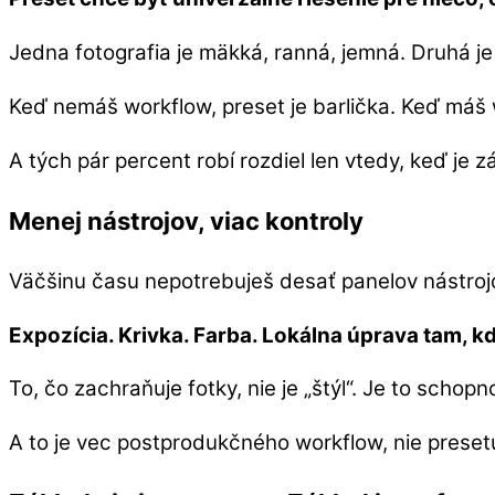
Jedna fotografia je mäkká, ranná, jemná. Druhá je
Keď nemáš workflow, preset je barlička. Keď máš 
A tých pár percent robí rozdiel len vtedy, keď je z
Menej nástrojov, viac kontroly
Väčšinu času nepotrebuješ desať panelov nástrojov
Expozícia. Krivka. Farba. Lokálna úprava tam, k
To, čo zachraňuje fotky, nie je „štýl“. Je to schopn
A to je vec postprodukčného workflow, nie preset