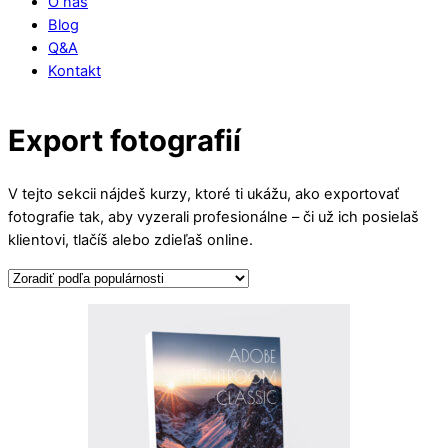
O nás
Blog
Q&A
Kontakt
Close
Export fotografií
Menu
V tejto sekcii nájdeš kurzy, ktoré ti ukážu, ako exportovať
fotografie tak, aby vyzerali profesionálne – či už ich posielaš
klientovi, tlačíš alebo zdieľaš online.