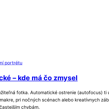
cké – kde má čo zmysel
užiteľná fotka. Automatické ostrenie (autofocus) ti uľ
 v makre, pri nočných scénach alebo kreatívnych zá
jčastejším chybám.