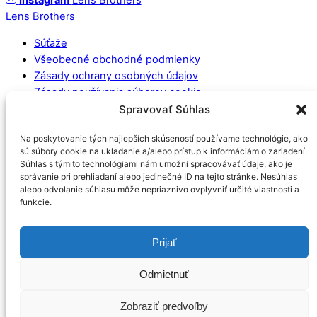
Instagram
Lens Brothers
Lens Brothers
Súťaže
Všeobecné obchodné podmienky
Zásady ochrany osobných údajov
Zásady používania súborov cookie
Spravovať Súhlas
Socialne médiá
Na poskytovanie tých najlepších skúseností používame technológie, ako
sú súbory cookie na ukladanie a/alebo prístup k informáciám o zariadení.
Súhlas s týmito technológiami nám umožní spracovávať údaje, ako je
správanie pri prehliadaní alebo jedinečné ID na tejto stránke. Nesúhlas
alebo odvolanie súhlasu môže nepriaznivo ovplyvniť určité vlastnosti a
funkcie.
Partneri projektu
Prijať
Odmietnuť
Email
Mám záujem o prihlásenie do Newslettera a súhlasím so
Zobraziť predvoľby
spracovaním osobných údajov