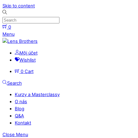
Skip to content
0
Menu
Môj účet
Wishlist
0
Cart
Search
Kurzy a Masterclassy
O nás
Blog
Q&A
Kontakt
Close Menu