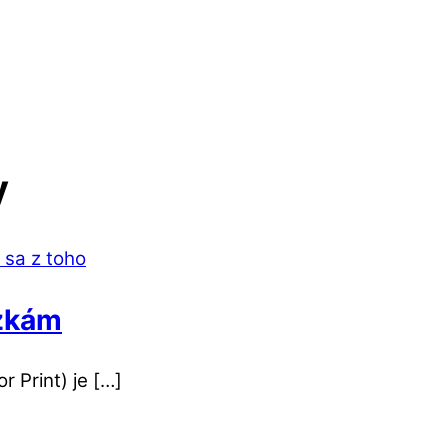
y
zkám
 Print) je […]