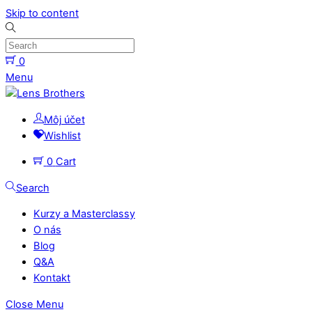
Skip to content
0
Menu
Môj účet
Wishlist
0
Cart
Search
Kurzy a Masterclassy
O nás
Blog
Q&A
Kontakt
Close Menu