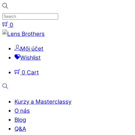
Skip
to
content
0
Menu
Môj účet
Wishlist
0
Cart
Search
Kurzy a Masterclassy
O nás
Blog
Q&A