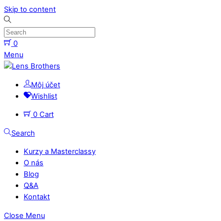
Skip to content
0
Menu
Môj účet
Wishlist
0
Cart
Search
Kurzy a Masterclassy
O nás
Blog
Q&A
Kontakt
Close Menu