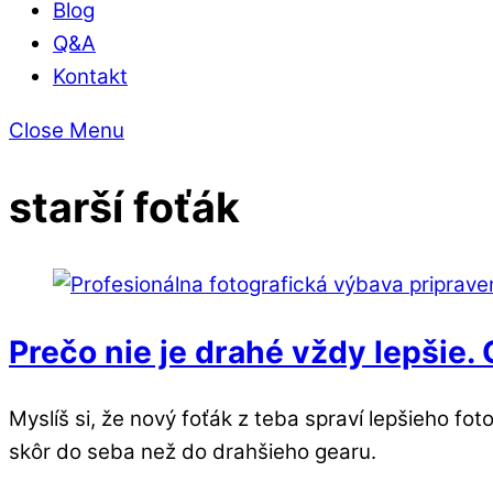
Blog
Q&A
Kontakt
Close Menu
starší foťák
Prečo nie je drahé vždy lepšie. 
Myslíš si, že nový foťák z teba spraví lepšieho fot
skôr do seba než do drahšieho gearu.