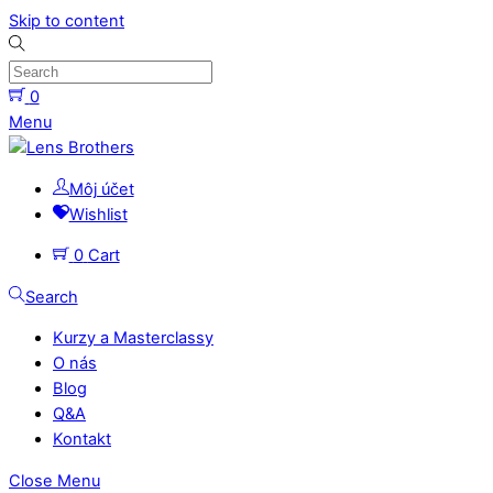
Skip to content
0
Menu
Môj účet
Wishlist
0
Cart
Search
Kurzy a Masterclassy
O nás
Blog
Q&A
Kontakt
Close Menu