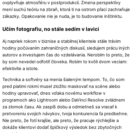
ovplyvňuje atmosféru v postprodukcii. Zmena perspektívy
mení suchú teóriu na zbraň, ktorá ti na ostrom pľaci zachraňuje
zákazky. Opakovanie nie je nuda, je to budovanie inštinktu.
Učím fotografiu, no stále sedím v lavici
Aj napriek rokom v biznise a stabilnej klientele stále trávim
hodiny počúvaním zahraničných diskusií, sledujem prácu iných
autorov a investujem čas do vzdelávania. Nerobím to preto, že
by som nevedel odfotiť človeka. Robím to kvôli dvom veciam:
efektivite a istote.
Technika a softvéry sa menia šialeným tempom. To, čo som
pred piatimi rokmi musel zložito maskovať na scéne alebo
hodiny upravovať, dnes vďaka novému workflow v
programoch ako Lightroom alebo DaVinci Resolve zvládnem
za zlomok času. Ak zaspíš dobu a odmietneš sa vracať k
pretvoreniu svojich návykov, tvoja konkurencia ťa predbehne.
Nie preto, že fotí krajšie, ale preto, že pracuje rýchlejšie a
dokáže klientovi dodať špičkový výsledok bez zbytočných