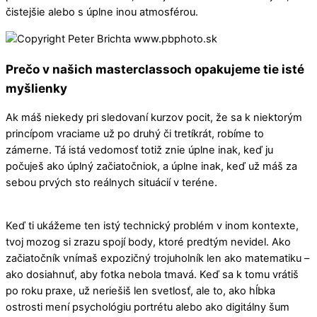
čistejšie alebo s úplne inou atmosférou.
Prečo v našich masterclassoch opakujeme tie isté
myšlienky
Ak máš niekedy pri sledovaní kurzov pocit, že sa k niektorým
princípom vraciame už po druhý či tretíkrát, robíme to
zámerne. Tá istá vedomosť totiž znie úplne inak, keď ju
počuješ ako úplný začiatočniok, a úplne inak, keď už máš za
sebou prvých sto reálnych situácií v teréne.
Keď ti ukážeme ten istý technický problém v inom kontexte,
tvoj mozog si zrazu spojí body, ktoré predtým nevidel. Ako
začiatočník vnímaš expozičný trojuholník len ako matematiku –
ako dosiahnuť, aby fotka nebola tmavá. Keď sa k tomu vrátiš
po roku praxe, už neriešiš len svetlosť, ale to, ako hĺbka
ostrosti mení psychológiu portrétu alebo ako digitálny šum