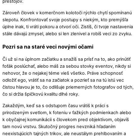
prestojov.
Zároveň človek v komerčnom kolotoči rýchlo chytí spomínanú
slepotu. Konfrontovať svoje postupy s niekým, kto premýšľa
úplne inak, ti vráti pokoru a otvorí oči. Zistíš, či tvoje nastavenia
stále dávajú zmysel, alebo si len zlenivel a robíš veci zo zvyku.
Pozri sa na staré veci novými očami
Či už si na úplnom začiatku a snažíš sa prísť na to, ako prinútiť
foťák poslúchať, alebo máš za sebou stovky eventov, nikdy si
nehovor, že o nejakej téme vieš všetko. Práve schopnosť
odložiť ego, vrátiť sa na začiatok a pozrieť sa na tú istú vec
čistou hlavou je to, čo odlišuje priemerných fotografov od tých,
čo si držia špičkovú kvalitu dlhé roky.
Zakaždým, keď sa s odstupom času vrátiš k práci s
prirodzeným svetlom, k foteniu v ťažkých podmienkach alebo
k obyčajnej komunikácii s človekom pred objektívom, objavíš
tam novú vrstvu. Skutočný progres nevzniká hľadaním
neexistujúcich tajných trikov, ale neustálym prehlbovaním a