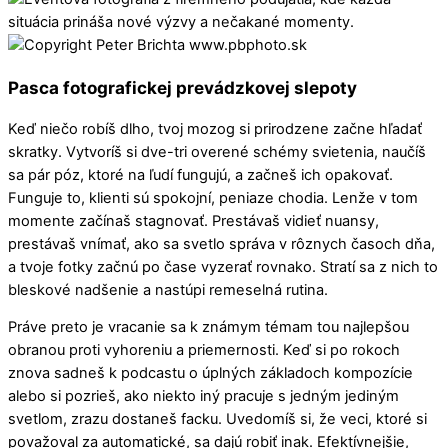
Pasca fotografickej prevádzkovej slepoty
Keď niečo robíš dlho, tvoj mozog si prirodzene začne hľadať
skratky. Vytvoríš si dve-tri overené schémy svietenia, naučíš
sa pár póz, ktoré na ľudí fungujú, a začneš ich opakovať.
Funguje to, klienti sú spokojní, peniaze chodia. Lenže v tom
momente začínaš stagnovať. Prestávaš vidieť nuansy,
prestávaš vnímať, ako sa svetlo správa v rôznych časoch dňa,
a tvoje fotky začnú po čase vyzerať rovnako. Stratí sa z nich to
bleskové nadšenie a nastúpi remeselná rutina.
Práve preto je vracanie sa k známym témam tou najlepšou
obranou proti vyhoreniu a priemernosti. Keď si po rokoch
znova sadneš k podcastu o úplných základoch kompozície
alebo si pozrieš, ako niekto iný pracuje s jedným jediným
svetlom, zrazu dostaneš facku. Uvedomíš si, že veci, ktoré si
považoval za automatické, sa dajú robiť inak. Efektívnejšie,