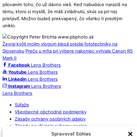
pilovaním toho, čo už dávno vieš. Keď nabudúce narazíš na
tému, ktorú si myslíš, že máš zvládnutú, skús sa pri nej
pristaviť. Možno budeš prekvapený, čo všetko ti predtým
uniklo.
Ževraj kvôli mojim vlogom klesá predaj fototechniky na
Slovensku
Prečo u mňa pri výbere nakoniec vyhrala Canon R5
Mark II
Facebook
Lens Brothers
Youtube
Lens Brothers
Linkedin
Lens Brothers
Instagram
Lens Brothers
Lens Brothers
Súťaže
Všeobecné obchodné podmienky
Zásady ochrany osobných údajov
Zásady používania súborov cookie
Spravovať Súhlas