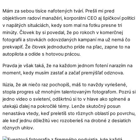
Mám za sebou tisíce nafotených tvárí. Prešli mi pred
objektívom radoví manažéri, korporátni CEO aj špičkoví politici
v napätých situáciách, kedy som mal na fotku presne tri
minúty. Človek by si povedal, že po rokoch v komerčnej
fotografii a stovkách odovzdaných kampaní ma už nemá čo
prekvapiť. Že človek jednoducho príde na pľac, zapne to na
autopilota a odíde s hotovou prácou.
Pravda je však taká, že na každom jednom fotení narazím na
moment, kedy musím zastať a začať premýšľať odznova.
Ilúzia, že ak niečo raz pochopíš, máš to navždy vyriešené,
stopla progres už mnohým talentovaným fotografom. Pozrú si
jedno video o svietení, odškrtnú si to v hlave ako splnené a
utekajú ďalej na pokročilé témy. Lenže skutočný posun
nenastáva vtedy, keď preletíš sto rôznych oblastí po povrchu,
ale keď jednu dôležitú vec rozoberieš na drobné z desiatich
rôznych uhlov.