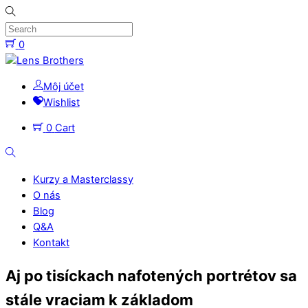
Skip
to
content
0
Menu
Môj účet
Wishlist
0
Cart
Search
Kurzy a Masterclassy
O nás
Blog
Q&A
Kontakt
Close
Aj po tisíckach nafotených portrétov sa
Menu
stále vraciam k základom