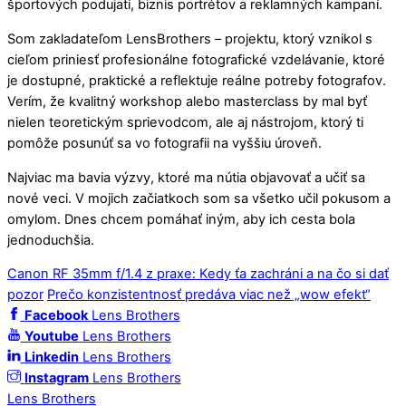
športových podujatí, biznis portrétov a reklamných kampaní.
Som zakladateľom LensBrothers – projektu, ktorý vznikol s
cieľom priniesť profesionálne fotografické vzdelávanie, ktoré
je dostupné, praktické a reflektuje reálne potreby fotografov.
Verím, že kvalitný workshop alebo masterclass by mal byť
nielen teoretickým sprievodcom, ale aj nástrojom, ktorý ti
pomôže posunúť sa vo fotografii na vyššiu úroveň.
Najviac ma bavia výzvy, ktoré ma nútia objavovať a učiť sa
nové veci. V mojich začiatkoch som sa všetko učil pokusom a
omylom. Dnes chcem pomáhať iným, aby ich cesta bola
jednoduchšia.
Canon RF 35mm f/1.4 z praxe: Kedy ťa zachráni a na čo si dať
pozor
Prečo konzistentnosť predáva viac než „wow efekt“
Facebook
Lens Brothers
Youtube
Lens Brothers
Linkedin
Lens Brothers
Instagram
Lens Brothers
Lens Brothers