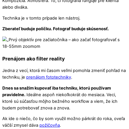
Kompozícia. Atmosféra. To, či fotografia funguje pre klienta
alebo diváka.
Technika je v tomto prípade len nástroj.
Zberateľ buduje poličku. Fotograf buduje skúsenosť.
Prenájom ako filter reality
Jedna z vecí, ktorá mi časom veľmi pomohla zmeniť pohľad na
techniku, je
prenájom fototechniky
.
Dnes sa snažím kupovať iba techniku, ktorú používam
pravidelne.
Ideálne aspoň niekoľkokrát do mesiaca. Veci,
ktoré sú súčasťou môjho bežného workflow a viem, že ich
budem potrebovať znova a znova.
Ak ide o niečo, čo by som využil možno párkrát do roka, oveľa
väčší zmysel dáva
požičovňa
.