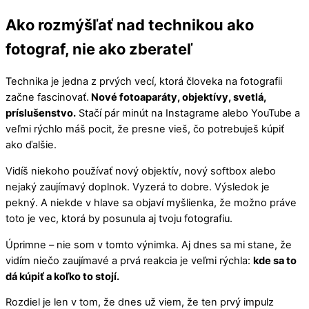
Ako rozmýšľať nad technikou ako
fotograf, nie ako zberateľ
Technika je jedna z prvých vecí, ktorá človeka na fotografii
začne fascinovať.
Nové fotoaparáty, objektívy, svetlá,
príslušenstvo.
Stačí pár minút na Instagrame alebo YouTube a
veľmi rýchlo máš pocit, že presne vieš, čo potrebuješ kúpiť
ako ďalšie.
Vidíš niekoho používať nový objektív, nový softbox alebo
nejaký zaujímavý doplnok. Vyzerá to dobre. Výsledok je
pekný. A niekde v hlave sa objaví myšlienka, že možno práve
toto je vec, ktorá by posunula aj tvoju fotografiu.
Úprimne – nie som v tomto výnimka. Aj dnes sa mi stane, že
vidím niečo zaujímavé a prvá reakcia je veľmi rýchla:
kde sa to
dá kúpiť a koľko to stojí.
Rozdiel je len v tom, že dnes už viem, že ten prvý impulz