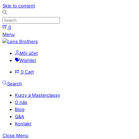
Skip to content
0
Menu
Môj účet
Wishlist
0
Cart
Search
Kurzy a Masterclassy
O nás
Blog
Q&A
Kontakt
Close Menu