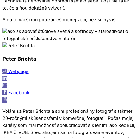
Technika ťa neposunie dopredu sama o sebe. Posunie ťa až
to, čo s ňou dokážeš vytvoriť.
A na to väčšinou potrebuješ menej vecí, než si myslíš.
Peter Brichta
Webpage
Facebook
Volám sa Peter Brichta a som profesionálny fotograf s takmer
20-ročnými skúsenosťami v komerčnej fotografii. Počas mojej
kariéry som mal možnosť spolupracovať s klientmi ako RedBull,
IKEA či VÚB. Špecializujem sa na fotografovanie eventov,