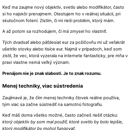
Keď ma zaujme nový objektív, svetlo alebo modifikátor, často
si ho najskôr prenajmem. Otestujem ho v reálnej situácii, pri
skutočnom fotení. Zistím, či mi rieši problém, ktorý mám.
A až potom sa rozhodujem, či má zmysel ho vlastniť.
Tých dvadsať alebo päťdesiat eur za požičovňu mi už veľakrát
ušetrilo stovky alebo tisíce eur. Najmä v prípadoch, keď som
zistil, že vec, ktorá vyzerala na internete fantasticky, pre mňa v
praxi vlastne nemá veľký význam.
Prenájom nie je znak slabosti. Je to znak rozumu.
Menej techniky, viac sústredenia
Zaujímavé je, že čím menej techniky človek reálne používa,
tým viac sa začne sústrediť na samotnú fotografiu.
Keď máš doma všetko možné, často začneš riešiť otázku:
ktorý objektív by som mal použiť, ktoré svetlo by bolo lepšie,
ktorý modifikátor by mohol fungovať.