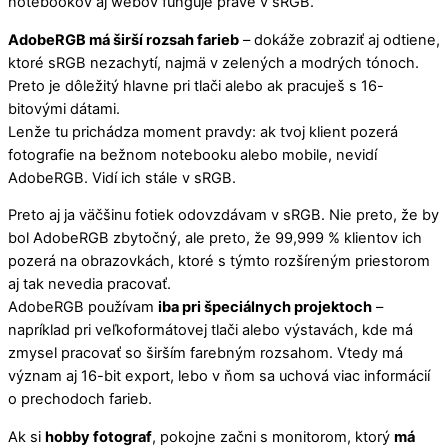
notebookov aj webov funguje práve v sRGB.
AdobeRGB má širší rozsah farieb
– dokáže zobraziť aj odtiene,
ktoré sRGB nezachytí, najmä v zelených a modrých tónoch.
Preto je dôležitý hlavne pri tlači alebo ak pracuješ s 16-
bitovými dátami.
Lenže tu prichádza moment pravdy: ak tvoj klient pozerá
fotografie na bežnom notebooku alebo mobile, nevidí
AdobeRGB. Vidí ich stále v sRGB.
Preto aj ja väčšinu fotiek odovzdávam v sRGB. Nie preto, že by
bol AdobeRGB zbytočný, ale preto, že 99,999 % klientov ich
pozerá na obrazovkách, ktoré s týmto rozšíreným priestorom
aj tak nevedia pracovať.
AdobeRGB používam
iba pri špeciálnych projektoch
–
napríklad pri veľkoformátovej tlači alebo výstavách, kde má
zmysel pracovať so širším farebným rozsahom. Vtedy má
význam aj 16-bit export, lebo v ňom sa uchová viac informácií
o prechodoch farieb.
Ak si
hobby fotograf
, pokojne začni s monitorom, ktorý
má