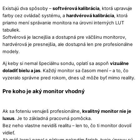
Existujú dva spôsoby –
softvérová kalibrácia
, ktorá upravuje
farby cez ovládač systému, a
hardvérová kalibrácia
, ktorá
priamo mení správanie monitora na úrovni interných LUT
tabuliek.
Softvérová je lacnejšia a dostupná pre väčšinu monitorov,
hardvérová je presnejšia, ale dostupná len pre profesionálne
modely.
Aj keby si nemal špeciálnu sondu, oplatí sa aspoň
vizuálne
doladiť bielu a jas
. Každý monitor sa časom mení – a to, čo
vyzeralo správne pred rokom, dnes už môže byť mimo reality.
Pre koho je aký monitor vhodný
Ak sa foteniu venuješ profesionálne,
kvalitný monitor nie je
luxus
. Je to základná pracovná pomôcka.
Bez neho vlastne nevidíš realitu – len to, čo ti monitor dovolí
vidieť.
Ak máš lacný panel s nízkym pokrytím farieb, tvoje úpravy sú