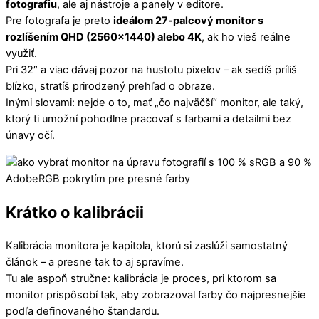
fotografiu
, ale aj nástroje a panely v editore.
Pre fotografa je preto
ideálom 27-palcový monitor s
rozlíšením QHD (2560×1440) alebo 4K
, ak ho vieš reálne
využiť.
Pri 32″ a viac dávaj pozor na hustotu pixelov – ak sedíš príliš
blízko, stratíš prirodzený prehľad o obraze.
Inými slovami: nejde o to, mať „čo najväčší“ monitor, ale taký,
ktorý ti umožní pohodlne pracovať s farbami a detailmi bez
únavy očí.
Krátko o kalibrácii
Kalibrácia monitora je kapitola, ktorú si zaslúži samostatný
článok – a presne tak to aj spravíme.
Tu ale aspoň stručne: kalibrácia je proces, pri ktorom sa
monitor prispôsobí tak, aby zobrazoval farby čo najpresnejšie
podľa definovaného štandardu.