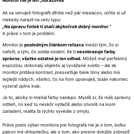
Monitor nie je len „obrazovka“
Ak sa venuješ fotografii dlhšie než pár mesiacov, určite si už
niekedy narazil na vetu typu:
„Na úpravu fotiek ti stačí akýkoľvek dobrý monitor.“
A práve v tom je problém.
Monitor je
posledným článkom reťazca
medzi tým, čo si
nafotil, a tým, čo uvidia ostatní. Ak ti
nezobrazuje farby
správne, všetko ostatné je len odhad.
Môžeš mať perfektnú
expozíciu, dokonalý objektív aj vyvážené svetlo – ale ak
monitor pridáva kontrast, presvetľuje biele tóny alebo má
teplejší nádych, všetko, čo na ňom upravuješ, bude nakoniec
vyzerať úplne inak.
Je to, akoby si miešal farby naslepo. Myslíš si, že máš správny
odtieň, no keď to neskôr vytlačíš alebo otvoríš na inom
zariadení, realita ťa rýchlo vyvedie z omylu.
Práve preto výber monitora pre fotografa nie je o tom, koľko
palcov má uhlopriečku, ale o tom, ako presne dokáže zobraziť