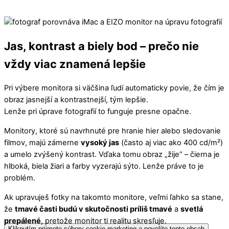
Jas, kontrast a biely bod – prečo nie
vždy viac znamená lepšie
Pri výbere monitora si väčšina ľudí automaticky povie, že čím je
obraz jasnejší a kontrastnejší, tým lepšie.
Lenže pri úprave fotografií to funguje presne opačne.
Monitory, ktoré sú navrhnuté pre hranie hier alebo sledovanie
filmov, majú zámerne
vysoký jas
(často aj viac ako 400 cd/m²)
a umelo zvýšený kontrast. Vďaka tomu obraz „žije“ – čierna je
hlboká, biela žiari a farby vyzerajú sýto. Lenže práve to je
problém.
Ak upravuješ fotky na takomto monitore, veľmi ľahko sa stane,
že
tmavé časti budú v skutočnosti príliš tmavé
a
svetlá
prepálené
, pretože monitor ti realitu skresľuje.
Kliknutím prijmete súbory cookie marketing a povolíte tento obsah