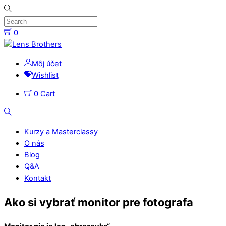
Skip
to
content
0
Menu
Môj účet
Wishlist
0
Cart
Search
Kurzy a Masterclassy
O nás
Blog
Q&A
Kontakt
Close
Ako si vybrať monitor pre fotografa
Menu