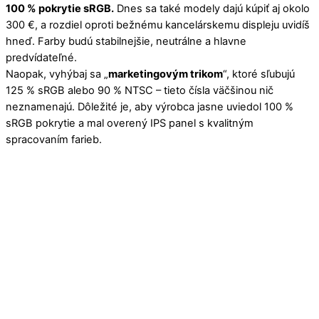
100 % pokrytie sRGB.
Dnes sa také modely dajú kúpiť aj okolo
300 €, a rozdiel oproti bežnému kancelárskemu displeju uvidíš
hneď. Farby budú stabilnejšie, neutrálne a hlavne
predvídateľné.
Naopak, vyhýbaj sa „
marketingovým trikom
“, ktoré sľubujú
125 % sRGB alebo 90 % NTSC – tieto čísla väčšinou nič
neznamenajú. Dôležité je, aby výrobca jasne uviedol 100 %
sRGB pokrytie a mal overený IPS panel s kvalitným
spracovaním farieb.