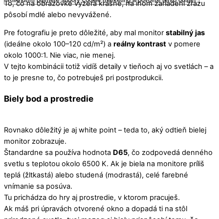
To, čo na obrazovke vyzerá krásne, na inom zariadení zrazu
pôsobí mdlé alebo nevyvážené.
Pre fotografiu je preto dôležité, aby mal monitor
stabilný jas
(ideálne okolo 100–120 cd/m²) a
reálny kontrast
v pomere
okolo 1000:1. Nie viac, nie menej.
V tejto kombinácii totiž vidíš detaily v tieňoch aj vo svetlách – a
to je presne to, čo potrebuješ pri postprodukcii.
Biely bod a prostredie
Rovnako dôležitý je aj white point – teda to, aký odtieň bielej
monitor zobrazuje.
Štandardne sa používa hodnota
D65
, čo zodpovedá denného
svetlu s teplotou okolo 6500 K. Ak je biela na monitore príliš
teplá (žltkastá) alebo studená (modrastá), celé farebné
vnímanie sa posúva.
Tu prichádza do hry aj prostredie, v ktorom pracuješ.
Ak máš pri úpravách otvorené okno a dopadá ti na stôl