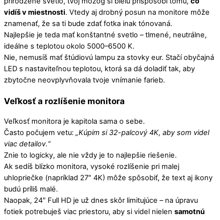
prirodzené svetlo, tvoj mozog si bielu prispôsobí tomu,
čo
vidíš v miestnosti
. Vtedy aj drobný posun na monitore môže
znamenať, že sa ti bude zdať fotka inak tónovaná.
Najlepšie je teda mať konštantné svetlo – tlmené, neutrálne,
ideálne s teplotou okolo 5000–6500 K.
Nie, nemusíš mať štúdiovú lampu za stovky eur. Stačí obyčajná
LED s nastaviteľnou teplotou, ktorá sa dá doladiť tak, aby
zbytočne neovplyvňovala tvoje vnímanie farieb.
Veľkosť a rozlíšenie monitora
Veľkosť monitora je kapitola sama o sebe.
Často počujem vetu:
„Kúpim si 32-palcový 4K, aby som videl
viac detailov.“
Znie to logicky, ale nie vždy je to najlepšie riešenie.
Ak sedíš blízko monitora, vysoké rozlíšenie pri malej
uhlopriečke (napríklad 27″ 4K) môže spôsobiť, že text aj ikony
budú príliš malé.
Naopak, 24″ Full HD je už dnes skôr limitujúce – na úpravu
fotiek potrebuješ viac priestoru, aby si videl nielen
samotnú