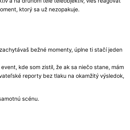
ktív a na druhom tele teleobjektív, vieš reagovať
moment, ktorý sa už nezopakuje.
n zachytávaš bežné momenty, úplne ti stačí jeden
í event, kde som zistil, že ak sa niečo stane, mám
vateľské reporty bez tlaku na okamžitý výsledok,
e samotnú scénu.