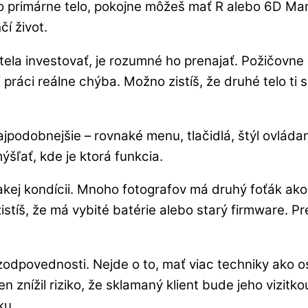
primárne telo, pokojne môžeš mať R alebo 6D Mark I
čí život.
o tela investovať, je rozumné ho prenajať. Požičov
i práci reálne chýba. Možno zistíš, že druhé telo ti 
jpodobnejšie – rovnaké menu, tlačidlá, štýl ovládan
šľať, kde je ktorá funkcia.
nakej kondícii. Mnoho fotografov má druhý foťák ako
stíš, že má vybité batérie alebo starý firmware. Pr
 zodpovednosti. Nejde o to, mať viac techniky ako os
en znížil riziko, že sklamaný klient bude jeho vizitko
ku.