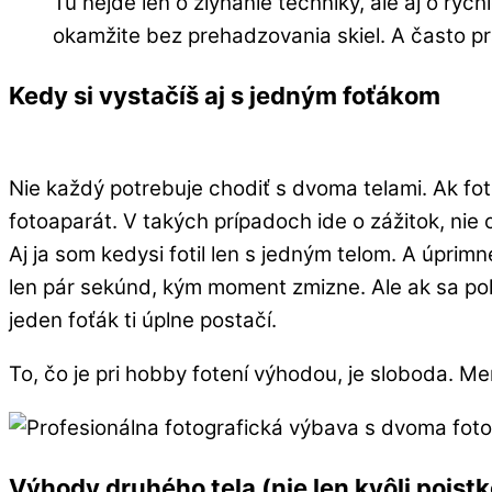
Tu nejde len o zlyhanie techniky, ale aj o rýc
okamžite bez prehadzovania skiel. A často p
Kedy si vystačíš aj s jedným foťákom
Nie každý potrebuje chodiť s dvoma telami. Ak fot
fotoaparát. V takých prípadoch ide o zážitok, nie 
Aj ja som kedysi fotil len s jedným telom. A úprim
len pár sekúnd, kým moment zmizne. Ale ak sa poh
jeden foťák ti úplne postačí.
To, čo je pri hobby fotení výhodou, je sloboda. M
Výhody druhého tela (nie len kvôli poistk