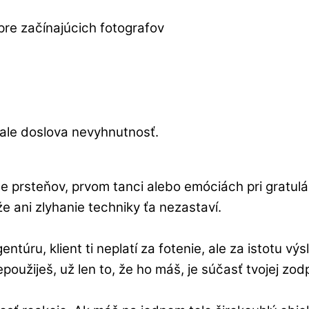
“, ale doslova nevyhnutnosť.
prsteňov, prvom tanci alebo emóciách pri gratulác
e ani zlyhanie techniky ťa nezastaví.
túru, klient ti neplatí za fotenie, ale za istotu výs
použiješ, už len to, že ho máš, je súčasť tvojej zo