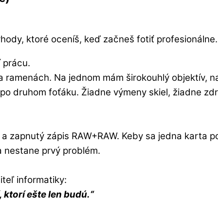
hody, ktoré oceníš, keď začneš fotiť profesionálne.
í prácu.
a ramenách. Na jednom mám širokouhlý objektív, na
em po druhom foťáku. Žiadne výmeny skiel, žiadne z
 zapnutý zápis RAW+RAW. Keby sa jedna karta pošk
a nestane prvý problém.
teľ informatiky:
í, ktorí ešte len budú.“