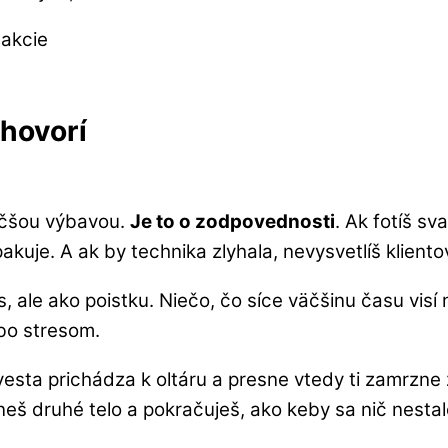
 hovorí
väčšou výbavou.
Je to o zodpovednosti
. Ak fotíš s
uje. A ak by technika zlyhala, nevysvetlíš klientovi
ale ako poistku. Niečo, čo síce väčšinu času visí na
bo stresom.
evesta prichádza k oltáru a presne vtedy ti zamrzne
neš druhé telo a pokračuješ, ako keby sa nič nestal