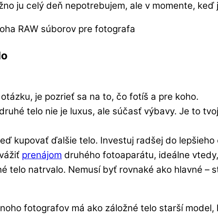
o ju celý deň nepotrebujem, ale v momente, keď ju
lo
ázku, je pozrieť sa na to, čo fotíš a pre koho.
ruhé telo nie je luxus, ale súčasť výbavy. Je to tvo
ď kupovať ďalšie telo. Investuj radšej do lepšieho 
vážiť
prenájom
druhého fotoaparátu, ideálne vtedy,
hé telo natrvalo. Nemusí byť rovnaké ako hlavné – 
noho fotografov má ako záložné telo starší model, 