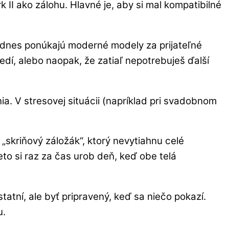
I ako zálohu. Hlavné je, aby si mal kompatibilné
ne dnes ponúkajú moderné modely za prijateľné
sedí, alebo naopak, že zatiaľ nepotrebuješ ďalší
ia. V stresovej situácii (napríklad pri svadobnom
 „skriňový záložák“, ktorý nevytiahnu celé
eto si raz za čas urob deň, keď obe telá
tatní, ale byť pripravený, keď sa niečo pokazí.
u.