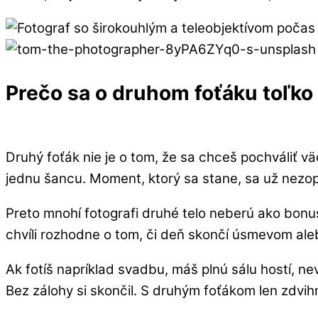
Prečo sa o druhom foťáku toľko
Druhý foťák nie je o tom, že sa chceš pochváliť 
jednu šancu. Moment, ktorý sa stane, sa už nezopak
Preto mnohí fotografi druhé telo neberú ako bonus, 
chvíli rozhodne o tom, či deň skončí úsmevom ale
Ak fotíš napríklad svadbu, máš plnú sálu hostí, n
Bez zálohy si skončil. S druhým foťákom len zdvih