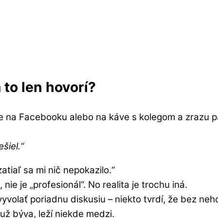
 to len hovorí?
ine na Facebooku alebo na káve s kolegom a zrazu 
šiel.“
tiaľ sa mi nič nepokazilo.“
ie je „profesionál“. No realita je trochu iná.
volať poriadnu diskusiu – niekto tvrdí, že bez neho 
 už býva, leží niekde medzi.