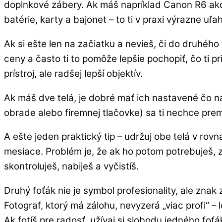
doplnkové zábery. Ak máš napríklad Canon R6 ako 
batérie, karty a bajonet – to ti v praxi výrazne uľah
Ak si ešte len na začiatku a nevieš, či do druhéh
ceny a často ti to pomôže lepšie pochopiť, čo ti pr
prístroj, ale radšej lepší objektív.
Ak máš dve telá, je dobré mať ich nastavené čo na
obrade alebo firemnej tlačovke) sa ti nechce premý
A ešte jeden praktický tip – udržuj obe telá v rov
mesiace. Problém je, že ak ho potom potrebuješ, zi
skontroluješ, nabiješ a vyčistíš.
Druhý foťák nie je symbol profesionality, ale znak
Fotograf, ktorý má zálohu, nevyzerá „viac profi“ – l
Ak fotíš pre radosť, užívaj si slobodu jedného foťá