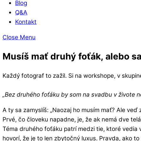
Blog
Q&A
Kontakt
Close Menu
Musíš mať druhý foťák, alebo sa
Každý fotograf to zažil. Si na workshope, v skup
„Bez druhého foťáku by som na svadbu v živote ne
A ty sa zamyslíš: „Naozaj ho musím mať? Ale veď za
Prvé, čo človeku napadne, je, že ak nemá dve telá, n
Téma druhého foťáku patrí medzi tie, ktoré vedia vy
hovorí, že je to len zbytočný luxus. Pravda, ako to