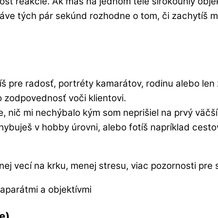
hlosť reakcie. Ak máš na jednom tele širokouhlý obje
ráve tých pár sekúnd rozhodne o tom, či zachytíš 
íš pre radosť, portréty kamarátov, rodinu alebo le
o zodpovednosť voči klientovi.
ne, nič mi nechýbalo kým som neprišiel na prvý väčš
ybuješ v hobby úrovni, alebo fotíš napríklad cesto
enej vecí na krku, menej stresu, viac pozornosti pr
e)