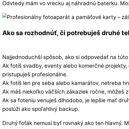
Odvtedy mám vo vrecku aj náhradnú baterku. Možn
Ako sa rozhodnúť, či potrebuješ druhé te
Najjednoduchší spôsob, ako si odpovedať na túto ot
Ak fotíš svadby, eventy alebo komerčné projekty, d
pristupuješ profesionálne.
Ak fotíš len pre seba alebo kamarátov, netreba hne
Ak máš niekoľko väčších zákaziek ročne, môžeš z
Ak sa foteniu venuješ dlhodobo, je lepšie mať dru
poslúži ako spoľahlivý backup.
Druhý foťák nemusí byť rovnaký ako ten hlavný. M