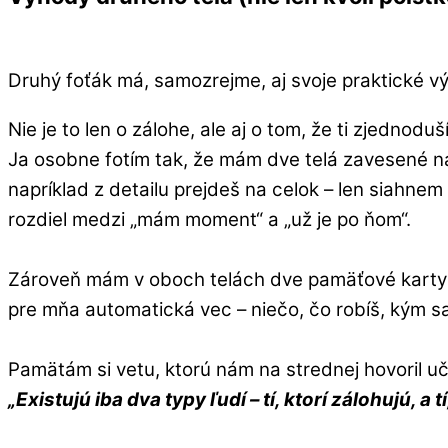
Druhý foťák má, samozrejme, aj svoje praktické vý
Nie je to len o zálohe, ale aj o tom, že ti zjednoduš
Ja osobne fotím tak, že mám dve telá zavesené n
napríklad z detailu prejdeš na celok – len siahn
rozdiel medzi „mám moment“ a „už je po ňom“.
Zároveň mám v oboch telách dve pamäťové karty a
pre mňa automatická vec – niečo, čo robíš, kým s
Pamätám si vetu, ktorú nám na strednej hovoril uči
„Existujú iba dva typy ľudí – tí, ktorí zálohujú, a t