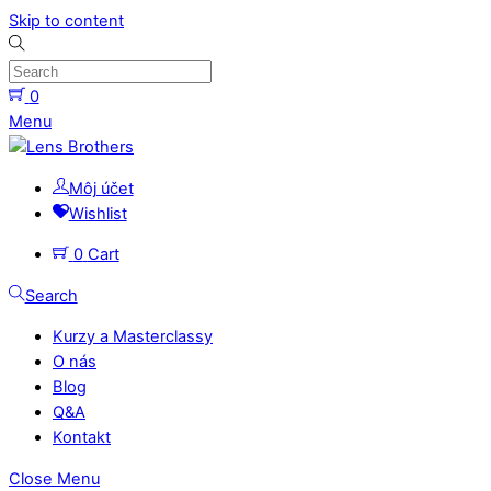
Skip to content
0
Menu
Môj účet
Wishlist
0
Cart
Search
Kurzy a Masterclassy
O nás
Blog
Q&A
Kontakt
Close Menu