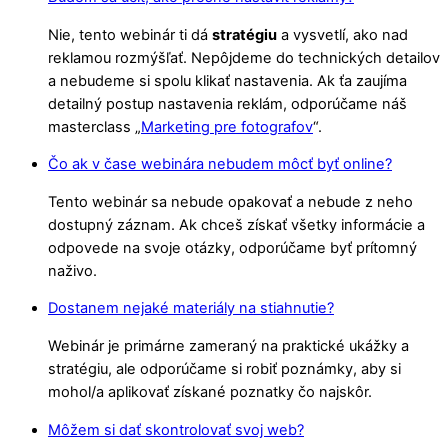
Nie, tento webinár ti dá
stratégiu
a vysvetlí, ako nad
reklamou rozmýšľať. Nepôjdeme do technických detailov
a nebudeme si spolu klikať nastavenia. Ak ťa zaujíma
detailný postup nastavenia reklám, odporúčame náš
masterclass „
Marketing pre fotografov
“.
Čo ak v čase webinára nebudem môcť byť online?
Tento webinár sa nebude opakovať a nebude z neho
dostupný záznam. Ak chceš získať všetky informácie a
odpovede na svoje otázky, odporúčame byť prítomný
naživo.
Dostanem nejaké materiály na stiahnutie?
Webinár je primárne zameraný na praktické ukážky a
stratégiu, ale odporúčame si robiť poznámky, aby si
mohol/a aplikovať získané poznatky čo najskôr.
Môžem si dať skontrolovať svoj web?