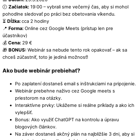
🕖
Začiatok:
19:00 – vybrali sme večerný čas, aby si mohol
pohodlne sledovať po práci bez obetovania víkendu.
⏳
Dĺžka:
cca 2 hodiny
📍
Forma:
Online cez Google Meets (prístup len pre
účastníkov)
💰
Cena:
29 €
🎁
BONUS:
Webinár sa nebude tento rok opakovať – ak sa
chceš zúčastniť, toto je jediná možnosť!
Ako bude webinár prebiehať?
Po zaplatení dostaneš email s inštrukciami na pripojenie.
Webinár prebehne naživo cez Google meets s
priestorom na otázky.
Interaktívne prvky: Ukážeme si reálne príklady a ako ich
vylepšiť.
Bonus: Ako využiť ChatGPT na kontrolu a úpravu
blogových článkov.
Na záver dostaneš akčný plán na najbližšie 3 dni, aby si