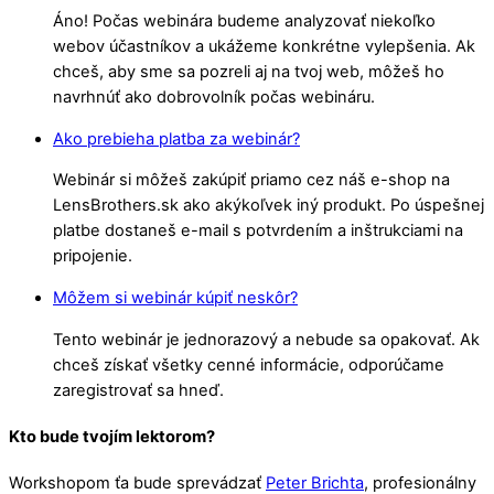
Áno! Počas webinára budeme analyzovať niekoľko
webov účastníkov a ukážeme konkrétne vylepšenia. Ak
chceš, aby sme sa pozreli aj na tvoj web, môžeš ho
navrhnúť ako dobrovolník počas webináru.
Ako prebieha platba za webinár?
Webinár si môžeš zakúpiť priamo cez náš e-shop na
LensBrothers.sk ako akýkoľvek iný produkt. Po úspešnej
platbe dostaneš e-mail s potvrdením a inštrukciami na
pripojenie.
Môžem si webinár kúpiť neskôr?
Tento webinár je jednorazový a nebude sa opakovať. Ak
chceš získať všetky cenné informácie, odporúčame
zaregistrovať sa hneď.
Kto bude tvojím lektorom?
Workshopom ťa bude sprevádzať
Peter Brichta
, profesionálny