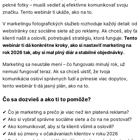
pekné fotky – musíš vedieť aj efektívne komunikovať svoju
značku. Tento webinár ti ukáže, ako na to.
V marketingu fotografických služieb rozhoduje každý detail: od
webstránky cez sociálne siete až po reklamy. Ak chceš, aby ťa
klienti našli a oslovili, potrebuješ stratégiu, ktorá funguje.
Tento
webinár ti dá konkrétne kroky, ako si nastaviť marketing na
rok 2026 tak, aby si mal plný diár a stabilné objednávky.
Marketing sa neustále mení – čo fungovalo minulý rok, už
nemusí fungovať teraz. Ak sa chceš uistiť, že tvoja
komunikácia osloví správnych ľudí a prinesie viac dopytov,
tento webinár ti dá jasný plán, ako na to.
Čo sa dozvieš a ako ti to pomôže?
✔ Čo je marketing a prečo je viac než len platená reklama?
✔ Ako si vybrať správne sociálne siete a čo na ne postovať?
✔ Ako komunikovať, aby si ťa klienti všimli a oslovili?
✔ Aké sú zmeny v očakávaniach klientov v roku 2026