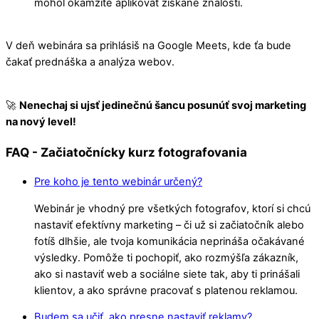
mohol okamžite aplikovať získané znalosti.
V deň webinára sa prihlásiš na Google Meets, kde ťa bude
čakať prednáška a analýza webov.
🚀
Nenechaj si ujsť jedinečnú šancu posunúť svoj marketing
na nový level!
FAQ - Začiatočnícky kurz fotografovania
Pre koho je tento webinár určený?
Webinár je vhodný pre všetkých fotografov, ktorí si chcú
nastaviť efektívny marketing – či už si začiatočník alebo
fotíš dlhšie, ale tvoja komunikácia neprináša očakávané
výsledky. Pomôže ti pochopiť, ako rozmýšľa zákazník,
ako si nastaviť web a sociálne siete tak, aby ti prinášali
klientov, a ako správne pracovať s platenou reklamou.
Budem sa učiť, ako presne nastaviť reklamy?