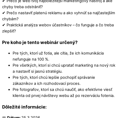
✔ Prečo je web tvoj najdôležitejší marketingový nástroj a aké
chyby treba odstrániť?
✔ Prečo nastaviť platenú reklamu a ako vyhnúť sa najčastejším
chybám?
✔ Praktická analýza webov účastníkov – čo funguje a čo treba
zlepšiť?
Pre koho je tento webinár určený?
Pre tých, ktorí už fotia, ale cítia, že ich komunikácia
nefunguje na 100 %.
Pre všetkých, ktorí si chcú upratať marketing na nový rok
a nastaviť si jasnú stratégiu.
Pre tých, ktorí chcú lepšie pochopiť správanie
zákazníkov a ich rozhodovací proces.
Pre fotografov, ktorí sa chcú naučiť, ako efektívne viesť
klienta od prvej návštevy webu až po rezerváciu fotenia.
Dôležité informácie:
📅
Dátum:
25.3.2026