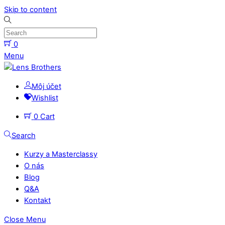
Skip to content
0
Menu
Môj účet
Wishlist
0
Cart
Search
Kurzy a Masterclassy
O nás
Blog
Q&A
Kontakt
Close Menu