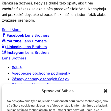
článku sa dozvieš, kedy sa druhé telo oplatí, ako ti vie
zachrániť zákazku a ako s ním pracovať efektívne. Nechýbajú
ani praktické tipy, ako si poradiť, ak máš len jeden foťák alebo
zvažuješ prenájom.
Read More
Facebook
Lens Brothers
Youtube
Lens Brothers
Linkedin
Lens Brothers
Instagram
Lens Brothers
Lens Brothers
Súťaže
Všeobecné obchodné podmienky
Zásady ochrany osobných údajov
Zásady používania súborov cookie
Spravovať Súhlas
Socialne médiá
Na poskytovanie tých najlepších skúseností používame technológie, ako
sú súbory cookie na ukladanie a/alebo prístup k informáciám o zariadení.
Súhlas s týmito technológiami nám umožní spracovávať údaje, ako je