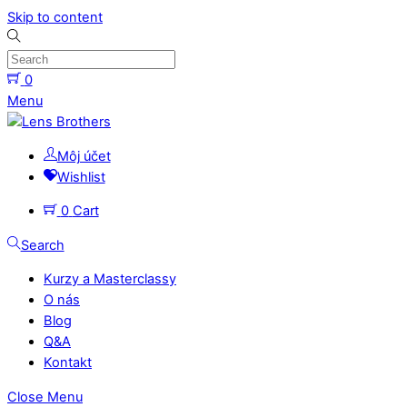
Skip to content
0
Menu
Môj účet
Wishlist
0
Cart
Search
Kurzy a Masterclassy
O nás
Blog
Q&A
Kontakt
Close Menu