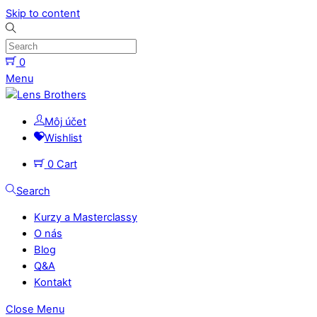
Skip to content
0
Menu
Môj účet
Wishlist
0
Cart
Search
Kurzy a Masterclassy
O nás
Blog
Q&A
Kontakt
Close Menu