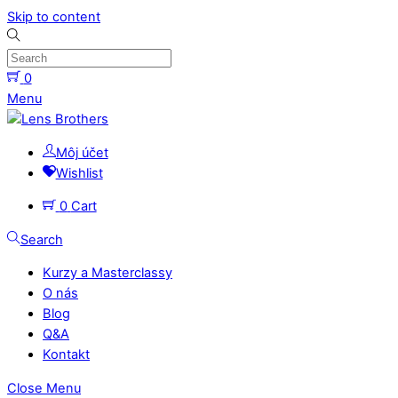
Skip to content
0
Menu
Môj účet
Wishlist
0
Cart
Search
Kurzy a Masterclassy
O nás
Blog
Q&A
Kontakt
Close Menu