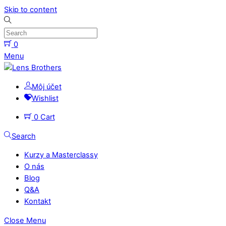
Skip to content
0
Menu
Môj účet
Wishlist
0
Cart
Search
Kurzy a Masterclassy
O nás
Blog
Q&A
Kontakt
Close Menu