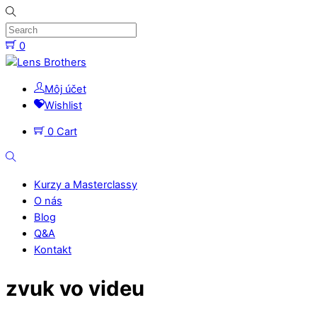
Skip
to
content
0
Menu
Môj účet
Wishlist
0
Cart
Search
Kurzy a Masterclassy
O nás
Blog
Q&A
Kontakt
Close
zvuk vo videu
Menu