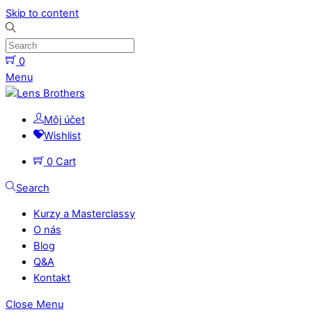
Skip to content
0
Menu
Môj účet
Wishlist
0
Cart
Search
Kurzy a Masterclassy
O nás
Blog
Q&A
Kontakt
Close Menu