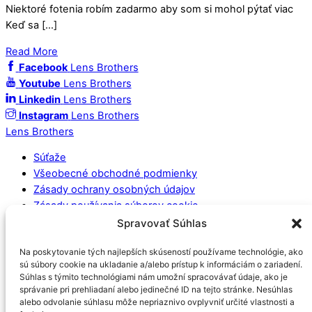
Niektoré fotenia robím zadarmo aby som si mohol pýtať viac
Keď sa […]
Read More
Facebook
Lens Brothers
Youtube
Lens Brothers
Linkedin
Lens Brothers
Instagram
Lens Brothers
Lens Brothers
Súťaže
Všeobecné obchodné podmienky
Zásady ochrany osobných údajov
Zásady používania súborov cookie
Spravovať Súhlas
Socialne médiá
Na poskytovanie tých najlepších skúseností používame technológie, ako
sú súbory cookie na ukladanie a/alebo prístup k informáciám o zariadení.
Súhlas s týmito technológiami nám umožní spracovávať údaje, ako je
správanie pri prehliadaní alebo jedinečné ID na tejto stránke. Nesúhlas
alebo odvolanie súhlasu môže nepriaznivo ovplyvniť určité vlastnosti a