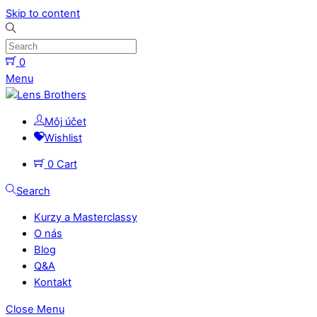
Skip to content
0
Menu
Môj účet
Wishlist
0
Cart
Search
Kurzy a Masterclassy
O nás
Blog
Q&A
Kontakt
Close Menu